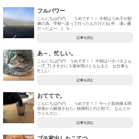
フルパワー
こんにちは(^o^) うめです！！ 今朝はうめ子が朝
練の為、学校へ送って行ったんだけどね 外、凄い霧
だったよー。(゜o...
記事を読む
あ～、忙しい。
こんにちは(^o^) うめです！！ 今朝はバタバタよぉ
～(T_T) さすがに３連休明けともなると、お仕事も
忙しい...
記事を読む
おててで。
こんにちは(^o^) うめです！！ やっと筋肉痛＆関
節痛から解放された♪ 鎮痛剤とのど飴で。 なんとか
ウイルスに...
記事を読む
プチ家出したこてつ