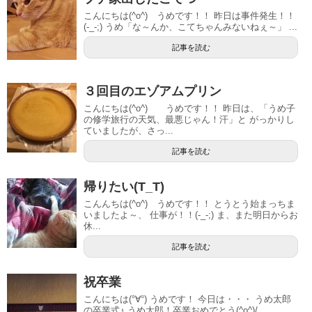
こんにちは(^o^) うめです！！ 昨日は事件発生！！
(-_-;) うめ「な～んか、こてちゃんみないねぇ～」 ...
記事を読む
３回目のエゾアムプリン
こんにちは(^o^) うめです！！ 昨日は、「うめ子
の修学旅行の天気、最悪じゃん！汗」と がっかりし
ていましたが、さっ...
記事を読む
帰りたい(T_T)
こんんちは(^o^) うめです！！ とうとう始まっちま
いましたよ～、 仕事が！！(-_-;) ま、また明日からお
休...
記事を読む
祝卒業
こんにちは(°∀°) うめです！ 今日は・・・ うめ太郎
の卒業式♪ うめ太郎！卒業おめでとう(^o^)/