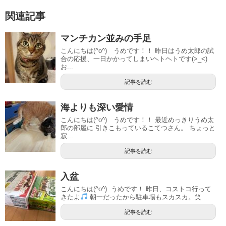
関連記事
マンチカン並みの手足
こんにちは(^o^) うめです！！ 昨日はうめ太郎の試
合の応援、一日かかってしまいヘトヘトです(>_<)
お...
記事を読む
海よりも深い愛情
こんにちは(^o^) うめです！！ 最近めっきりうめ太
郎の部屋に 引きこもっているこてつさん。 ちょっと
寂...
記事を読む
入盆
こんにちは(^o^) うめです！ 昨日、コストコ行って
きたよ
朝一だったから駐車場もスカスカ。笑 ...
記事を読む