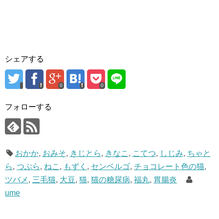
シェアする
0
0
フォローする
おかか
,
おみそ
,
きじとら
,
きなこ
,
こてつ
,
しじみ
,
ちゃと
ら
,
つぶら
,
ねこ
,
もずく
,
センベルゴ
,
チョコレート色の猫
,
ツバメ
,
三毛猫
,
大豆
,
猫
,
猫の糖尿病
,
福丸
,
胃腸炎
ume