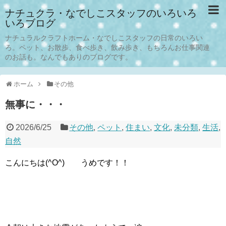
ナチュクラ・なでしこスタッフのいろいろ
いろブログ
ナチュラルクラフトホーム・なでしこスタッフの日常のいろい
ろ。ペット、お散歩、食べ歩き、飲み歩き、もちろんお仕事関連
のお話も。なんでもありのブログです。
ホーム
その他
無事に・・・
2026/6/25
その他
,
ペット
,
住まい
,
文化
,
未分類
,
生活
,
自然
こんにちは(^O^) うめです！！