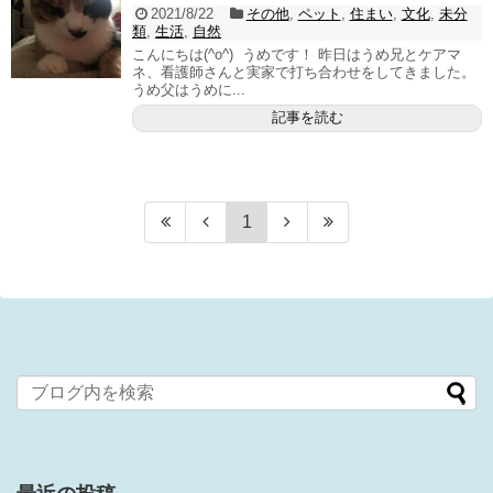
2021/8/22
その他
,
ペット
,
住まい
,
文化
,
未分
類
,
生活
,
自然
こんにちは(^o^) うめです！ 昨日はうめ兄とケアマ
ネ、看護師さんと実家で打ち合わせをしてきました。
うめ父はうめに...
記事を読む
1