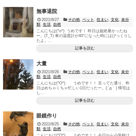
無事退院
2021/8/27
その他
,
ペット
,
住まい
,
文化
,
未分
類
,
生活
,
自然
こんにちは(^o^) うめです！ 昨日は超絶暑かったね
ー。(T_T) 車の温度計が40°になった時にはびっくりし
たよ。...
記事を読む
大量
2021/8/26
その他
,
ペット
,
住まい
,
文化
,
未分
類
,
生活
,
自然
こんにちは(^O^) うめです！！ 言ってた通り、昨
日はめちゃくちゃ忙しい1日だったー。(;´д｀) 帰宅は
し...
記事を読む
眼鏡作り
2021/8/25
その他
,
ペット
,
住まい
,
文化
,
未分
類
,
生活
,
自然
こんにちは(^O^) うめです！！ 今日から小学校は