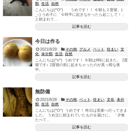
類
,
生活
,
自然
こんにちは(^O^) うめです！！ 今朝も２度寝。(-
_-;) うめ子に「６時半に起きなかったら起こして！」
と頼まれて...
記事を読む
今日は作る
2021/8/29
その他
,
グルメ
,
ペット
,
住まい
,
文
化
,
未分類
,
生活
,
自然
こんにちは(^o^) うめです！ 今朝は8時に起きた。 2度
寝です♪ 2度寝の前に起きちゃったのが真っ暗な夜
中。...
記事を読む
無防備
2021/8/28
その他
,
ペット
,
住まい
,
文化
,
未分
類
,
生活
,
自然
こんにちは(^O^) うめです！ 昨日は実家へ行ってきま
した。 うめ父に頼まれていたものを届けに。 「夕食
たべて...
記事を読む