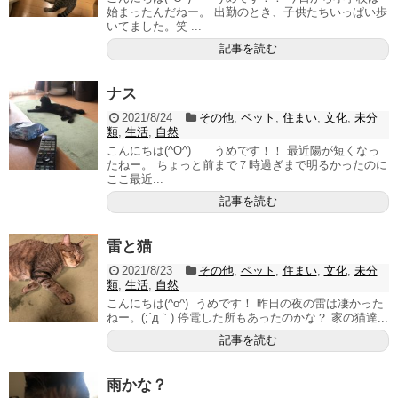
始まったんだねー。 出勤のとき、子供たちいっぱい歩
いてました。笑 ...
記事を読む
ナス
2021/8/24
その他
,
ペット
,
住まい
,
文化
,
未分
類
,
生活
,
自然
こんにちは(^O^) うめです！！ 最近陽が短くなっ
たねー。 ちょっと前まで７時過ぎまで明るかったのに
ここ最近...
記事を読む
雷と猫
2021/8/23
その他
,
ペット
,
住まい
,
文化
,
未分
類
,
生活
,
自然
こんにちは(^o^) うめです！ 昨日の夜の雷は凄かった
ねー。(;´д｀) 停電した所もあったのかな？ 家の猫達...
記事を読む
雨かな？