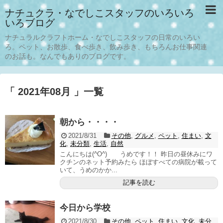
ナチュクラ・なでしこスタッフのいろいろ
いろブログ
ナチュラルクラフトホーム・なでしこスタッフの日常のいろい
ろ。ペット、お散歩、食べ歩き、飲み歩き、もちろんお仕事関連
のお話も。なんでもありのブログです。
「 2021年08月 」一覧
朝から・・・・
2021/8/31
その他
,
グルメ
,
ペット
,
住まい
,
文
化
,
未分類
,
生活
,
自然
こんにちは(^O^) うめです！！ 昨日の昼休みにワ
クチンのネット予約みたら ほぼすべての病院が載って
いて、うめのかか...
記事を読む
今日から学校
2021/8/30
その他
,
ペット
,
住まい
,
文化
,
未分