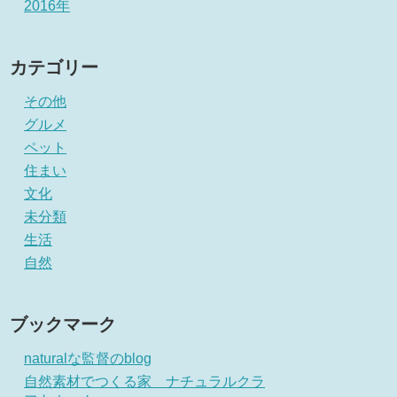
2016年
カテゴリー
その他
グルメ
ペット
住まい
文化
未分類
生活
自然
ブックマーク
naturalな監督のblog
自然素材でつくる家 ナチュラルクラ