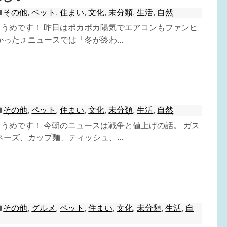
その他
,
ペット
,
住まい
,
文化
,
未分類
,
生活
,
自然
^) うめです！ 昨日はポカポカ陽気でエアコンもファンヒ
った♫ ニュースでは「冬が終わ...
その他
,
ペット
,
住まい
,
文化
,
未分類
,
生活
,
自然
^) うめです！ 今朝のニュースは戦争と値上げの話。 ガス
ーズ、カップ麺、ティッシュ、...
その他
,
グルメ
,
ペット
,
住まい
,
文化
,
未分類
,
生活
,
自