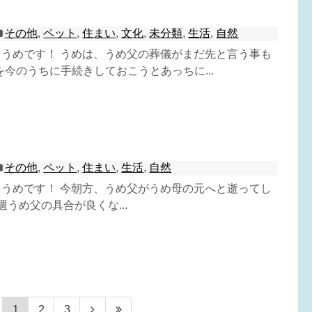
その他
,
ペット
,
住まい
,
文化
,
未分類
,
生活
,
自然
^) うめです！ うめは、うめ父の葬儀がまだ先と言う事も
今のうちに手続きしておこうとあっちに...
その他
,
ペット
,
住まい
,
生活
,
自然
^) うめです！ 今朝方、うめ父がうめ母の元へと逝ってし
週うめ父の具合が良くな...
1
2
3