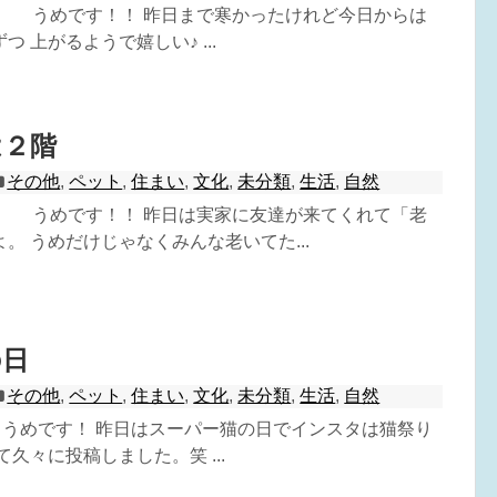
^) うめです！！ 昨日まで寒かったけれど今日からは
 上がるようで嬉しい♪ ...
は２階
その他
,
ペット
,
住まい
,
文化
,
未分類
,
生活
,
自然
^) うめです！！ 昨日は実家に友達が来てくれて「老
。 うめだけじゃなくみんな老いてた...
の日
その他
,
ペット
,
住まい
,
文化
,
未分類
,
生活
,
自然
^) うめです！ 昨日はスーパー猫の日でインスタは猫祭り
て久々に投稿しました。笑 ...