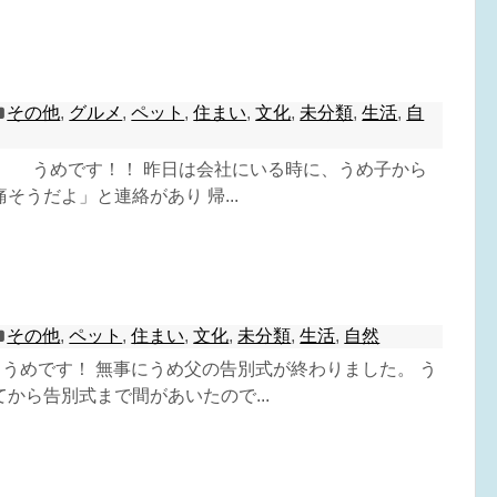
その他
,
グルメ
,
ペット
,
住まい
,
文化
,
未分類
,
生活
,
自
^) うめです！！ 昨日は会社にいる時に、うめ子から
そうだよ」と連絡があり 帰...
その他
,
ペット
,
住まい
,
文化
,
未分類
,
生活
,
自然
^) うめです！ 無事にうめ父の告別式が終わりました。 う
から告別式まで間があいたので...