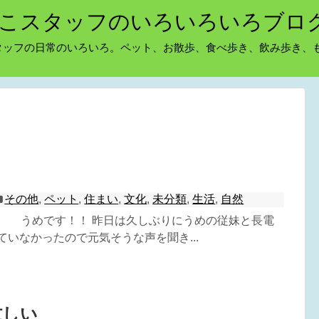
こスタッフのいろいろいろブロ
タッフの日常のいろいろ。ペット、お散歩、食べ歩き、飲み歩き、
う
その他
,
ペット
,
住まい
,
文化
,
未分類
,
生活
,
自然
^) うめです！！ 昨日は久しぶりにうめの従妹と長電
ていなかったので元気そうな声を聞き...
忙しい