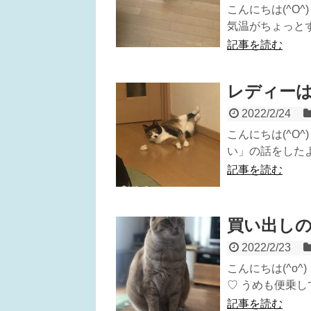
こんにちは(^O
気温がちょっとずつ
記事を読む
レディー
2022/2/24
こんにちは(^O
い」の話をしたよ
記事を読む
買い出し
2022/2/23
こんにちは(^o
♡ うめも便乗し
記事を読む