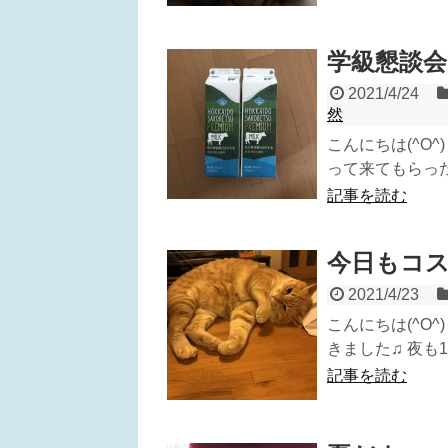
学級懇談会
2021/4/24
然
こんにちは(^O
って来てもらった
記事を読む
今日もコ
2021/4/23
こんにちは(^O
きました♫ 夜も1
記事を読む