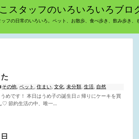
こスタッフのいろいろいろブロ
タッフの日常のいろいろ。ペット、お散歩、食べ歩き、飲み歩き、
てた
その他
,
ペット
,
住まい
,
文化
,
未分類
,
生活
,
自然
^) うめです！ 本日はうめ子の誕生日♫ 帰りにケーキを買
♡ 節約生活の中、唯一...
フ日