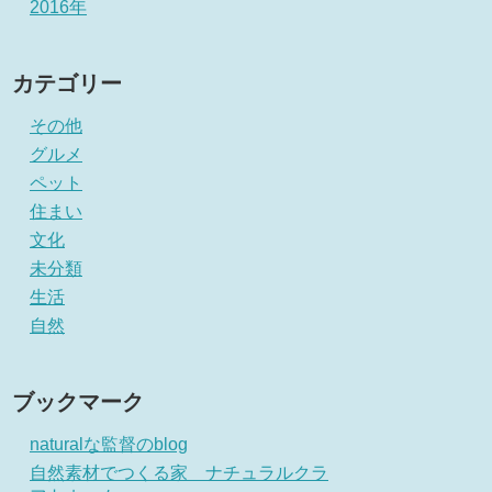
2016年
カテゴリー
その他
グルメ
ペット
住まい
文化
未分類
生活
自然
ブックマーク
naturalな監督のblog
自然素材でつくる家 ナチュラルクラ