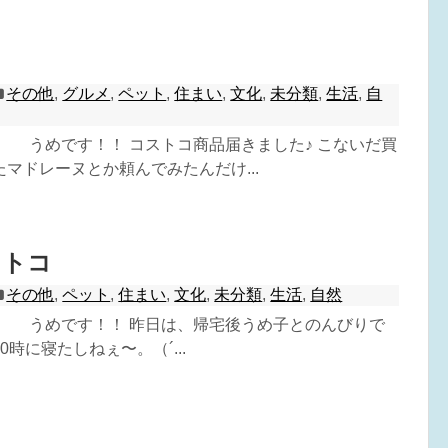
その他
,
グルメ
,
ペット
,
住まい
,
文化
,
未分類
,
生活
,
自
^) うめです！！ コストコ商品届きました♪ こないだ買
マドレーヌとか頼んでみたんだけ...
ストコ
その他
,
ペット
,
住まい
,
文化
,
未分類
,
生活
,
自然
^) うめです！！ 昨日は、帰宅後うめ子とのんびりで
0時に寝たしねぇ〜。（´...