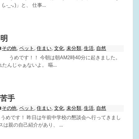
-_-｡)」と、 仕事...
不明
その他
,
ペット
,
住まい
,
文化
,
未分類
,
生活
,
自然
^) うめです！！ 今朝は朝AM2時40分に起きました。
たんじゃぁないよ。 嘔...
苦手
その他
,
ペット
,
住まい
,
文化
,
未分類
,
生活
,
自然
^) うめです！ 昨日は午前中学校の懇談会へ行ってきまし
スは親の自己紹介があり、 ...