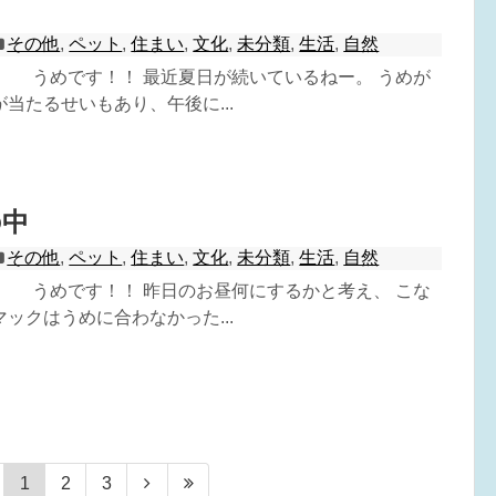
その他
,
ペット
,
住まい
,
文化
,
未分類
,
生活
,
自然
^) うめです！！ 最近夏日が続いているねー。 うめが
当たるせいもあり、午後に...
の中
その他
,
ペット
,
住まい
,
文化
,
未分類
,
生活
,
自然
^) うめです！！ 昨日のお昼何にするかと考え、 こな
ックはうめに合わなかった...
1
2
3