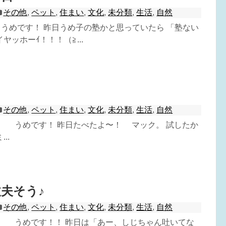
その他
,
ペット
,
住まい
,
文化
,
未分類
,
生活
,
自然
^) うめです！ 昨日うめ子の塾かと思っていたら 「塾ない
ヤッホーｲ！！！（≧...
その他
,
ペット
,
住まい
,
文化
,
未分類
,
生活
,
自然
^) うめです！ 昨日たべたよ〜！ マック。 試したか
..
夫そう♪
その他
,
ペット
,
住まい
,
文化
,
未分類
,
生活
,
自然
^) うめです！！ 昨日は「あー、しじちゃん吐いてな