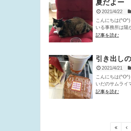
夏だよー
2021/4/22
こんにちは(^O
いる事務所は陽が
記事を読む
引き出し
2021/4/21
こんにちは(^O
いだのサムライマ
記事を読む