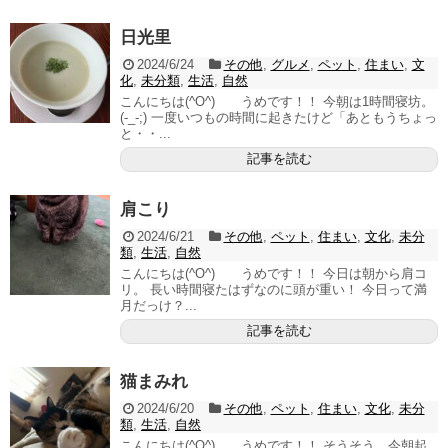
日光里
2024/6/24
その他
,
グルメ
,
ペット
,
住まい
,
文
化
,
未分類
,
生活
,
自然
こんにちは(^O^) うめです！！ 今朝は1時間寝坊。
(-_-;) 一度いつもの時間に起きたけど「あともうちょっ
と・・...
記事を読む
肩こり
2024/6/21
その他
,
ペット
,
住まい
,
文化
,
未分
類
,
生活
,
自然
こんにちは(^O^) うめです！！ 今日は朝から肩コ
リ。 長い時間寝たはずなのに頭が重い！ 今日って満
月だっけ？...
記事を読む
猫まみれ
2024/6/20
その他
,
ペット
,
住まい
,
文化
,
未分
類
,
生活
,
自然
こんにちは(^O^) うめです！！ そうそう、今朝起