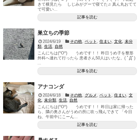
きて横見たら しじみがグーで寝てた♫ 真ん丸おてて
で可愛い...
記事を読む
巣立ちの季節
2024/6/19
その他
,
ペット
,
住まい
,
文化
,
未分
類
,
生活
,
自然
こんにちは(^O^) うめです！！ 昨日うめ子を整形
外科へ連れて行ったら 患者さん50人はいたな。( ﾟДﾟ)
...
記事を読む
アナコンダ
2024/6/18
その他
,
グルメ
,
ペット
,
住まい
,
文
化
,
未分類
,
生活
,
自然
こんにちは(^O^) うめです！！ 昨日は家に帰った
ら、隣の奥さんがうめの所に吹っ飛んできて 「今日
ね、午前中にこーん...
記事を読む