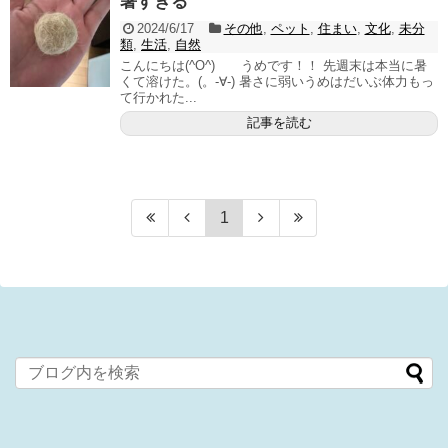
暑すぎる
2024/6/17
その他
,
ペット
,
住まい
,
文化
,
未分
類
,
生活
,
自然
こんにちは(^O^) うめです！！ 先週末は本当に暑
くて溶けた。(。-∀-) 暑さに弱いうめはだいぶ体力もっ
て行かれた...
記事を読む
1