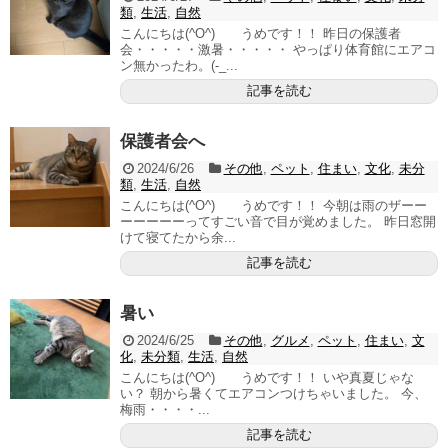
類
,
生活
,
自然
こんにちは(^O^) うめです！！ 昨日の保護者
会・・・・・激暑・・・・・ やっぱり体育館にエアコ
ン無かったわ。(-_...
記事を読む
保護者会へ
2024/6/26
その他
,
ペット
,
住まい
,
文化
,
未分
類
,
生活
,
自然
こんにちは(^O^) うめです！！ 今朝は雨のザーー
ーーーーーってすごい音で目が覚めました。 昨日窓開
けて寝てたから余...
記事を読む
暑い
2024/6/25
その他
,
グルメ
,
ペット
,
住まい
,
文
化
,
未分類
,
生活
,
自然
こんにちは(^O^) うめです！！ いや真夏じゃな
い？ 朝から暑くてエアコンつけちゃいました。 今、
梅雨・・・・...
記事を読む