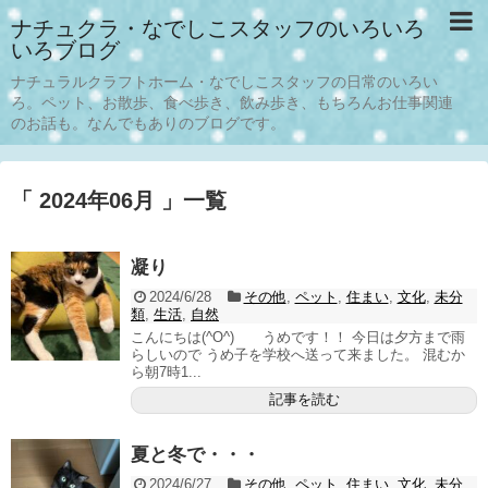
ナチュクラ・なでしこスタッフのいろいろ
いろブログ
ナチュラルクラフトホーム・なでしこスタッフの日常のいろい
ろ。ペット、お散歩、食べ歩き、飲み歩き、もちろんお仕事関連
のお話も。なんでもありのブログです。
「 2024年06月 」一覧
凝り
2024/6/28
その他
,
ペット
,
住まい
,
文化
,
未分
類
,
生活
,
自然
こんにちは(^O^) うめです！！ 今日は夕方まで雨
らしいので うめ子を学校へ送って来ました。 混むか
ら朝7時1...
記事を読む
夏と冬で・・・
2024/6/27
その他
,
ペット
,
住まい
,
文化
,
未分