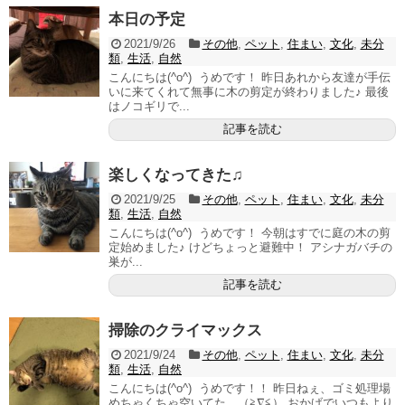
本日の予定
2021/9/26
その他
,
ペット
,
住まい
,
文化
,
未分
類
,
生活
,
自然
こんにちは(^o^) うめです！ 昨日あれから友達が手伝
いに来てくれて無事に木の剪定が終わりました♪ 最後
はノコギリで...
記事を読む
楽しくなってきた♫
2021/9/25
その他
,
ペット
,
住まい
,
文化
,
未分
類
,
生活
,
自然
こんにちは(^o^) うめです！ 今朝はすでに庭の木の剪
定始めました♪ けどちょっと避難中！ アシナガバチの
巣が...
記事を読む
掃除のクライマックス
2021/9/24
その他
,
ペット
,
住まい
,
文化
,
未分
類
,
生活
,
自然
こんにちは(^o^) うめです！！ 昨日ねぇ、ゴミ処理場
めちゃくちゃ空いてた。（≧∇≦） おかげでいつもより