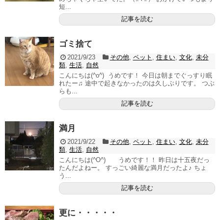
短...
記事を読む
ゴミ捨て
2021/9/23
その他
,
ペット
,
住まい
,
文化
,
未分
類
,
生活
,
自然
こんにちは(^o^) うめです！ 今日は朝までぐっすり眠
れたー♫ 途中で起きなかったのは久しぶりです。 つぶ
らも...
記事を読む
満月
2021/9/22
その他
,
ペット
,
住まい
,
文化
,
未分
類
,
生活
,
自然
こんにちは(^O^) うめです！！ 昨日は十五夜だっ
たんだよねー。 すっごい綺麗な満月だったよ♪ ちょ
う...
記事を読む
更に・・・・・