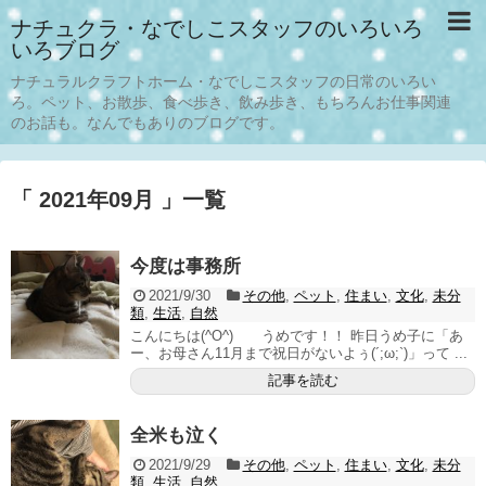
ナチュクラ・なでしこスタッフのいろいろ
いろブログ
ナチュラルクラフトホーム・なでしこスタッフの日常のいろい
ろ。ペット、お散歩、食べ歩き、飲み歩き、もちろんお仕事関連
のお話も。なんでもありのブログです。
「 2021年09月 」一覧
今度は事務所
2021/9/30
その他
,
ペット
,
住まい
,
文化
,
未分
類
,
生活
,
自然
こんにちは(^O^) うめです！！ 昨日うめ子に「あ
ー、お母さん11月まで祝日がないよぅ(´;ω;`)」って ...
記事を読む
全米も泣く
2021/9/29
その他
,
ペット
,
住まい
,
文化
,
未分
類
,
生活
,
自然