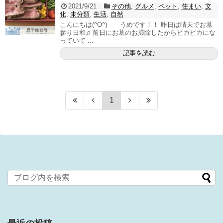
2021/9/21
その他
,
グルメ
,
ペット
,
住まい
,
文
化
,
未分類
,
生活
,
自然
こんにちは(^O^) うめです！！ 昨日は晴天でお墓
参り日和♫ 前日にお墓のお掃除したからピカピカにな
っていて ...
記事を読む
1