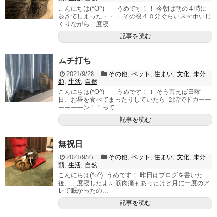
こんにちは(^O^) うめです！！ 今朝は朝の４時に
起きてしまった・・・ その後４０分ぐらいスマホいじ
くりながら二度寝...
記事を読む
ムチ打ち
2021/9/28
その他
,
ペット
,
住まい
,
文化
,
未分
類
,
生活
,
自然
こんにちは(^O^) うめです！！ そう言えば日曜
日、お昼を食べてまったりしていたら ２階でドカーー
ーーーーン！！って...
記事を読む
無祝日
2021/9/27
その他
,
ペット
,
住まい
,
文化
,
未分
類
,
生活
,
自然
こんにちは(^o^) うめです！ 昨日はブログを書いた
後、二度寝したよ♫ 筋肉痛もあったけど月に一度のア
レで眠かったの...
記事を読む