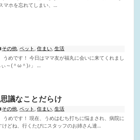
スマホを忘れてしまい、...
その他
,
ペット
,
住まい
,
生活
^) うめです！ 今日はママ友が福丸に会いに来てくれまし
～(＾ω＾)♪」 ...
不思議なことだらけ
その他
,
ペット
,
住まい
,
生活
^) うめです！ 現在、うめはむち打ちに悩まされ、病院に
けどね、行くたびにスタッフのお姉さん達...