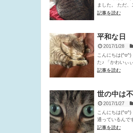
ました。 ただ、
記事を読む
平和な日
2017/1/28
こんにちは(^o
た♪ 「かわいぃぃぃ
記事を読む
世の中は
2017/1/27
こんにちは(^o
通っているんです
記事を読む