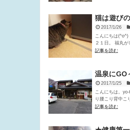
猫は遊び
2017/1/26
こんにちは(^o
２１日。 福丸がし
記事を読む
温泉にGO
2017/1/25
こんにちは。yo
り腰こり背中こり
記事を読む
★健康第一