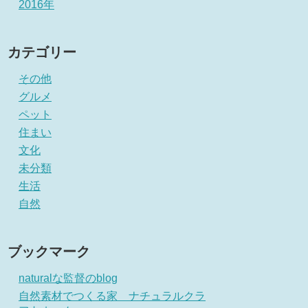
2016年
カテゴリー
その他
グルメ
ペット
住まい
文化
未分類
生活
自然
ブックマーク
naturalな監督のblog
自然素材でつくる家 ナチュラルクラ