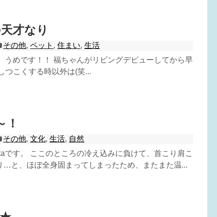
の天才なり
その他
,
ペット
,
住まい
,
生活
^) うめです！！ 福ちゃんがリビングデビューしてから早
つこくする時以外は(笑...
～！
その他
,
文化
,
生活
,
自然
-taです。 ここのところの冷え込みに負けて、首こり肩こ
…と、ほぼ全身固まってしまったため、またまた温...
★