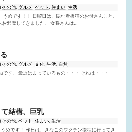
その他
,
グルメ
,
ペット
,
住まい
,
生活
^) うめです！！ 日曜日は、隠れ看板猫のお母さんこと、
お邪魔してきました。 女将さんは...
知る
その他
,
グルメ
,
文化
,
生活
,
自然
-taです。 最近はまっているもの・・・ それは・・・
って結構、巨乳
その他
,
ペット
,
住まい
,
生活
^) うめです！ 昨日は、きなこのワクチン接種に行ってき