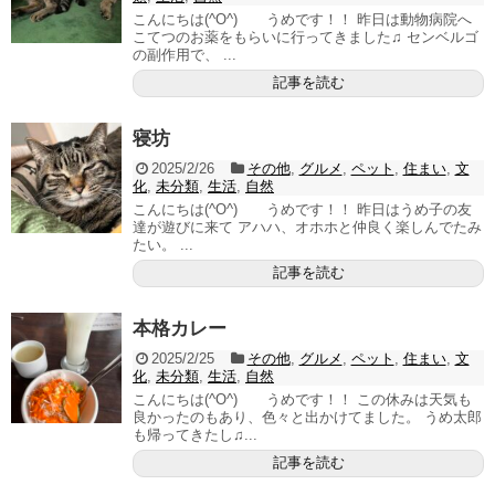
こんにちは(^O^) うめです！！ 昨日は動物病院へ
こてつのお薬をもらいに行ってきました♫ センベルゴ
の副作用で、 ...
記事を読む
寝坊
2025/2/26
その他
,
グルメ
,
ペット
,
住まい
,
文
化
,
未分類
,
生活
,
自然
こんにちは(^O^) うめです！！ 昨日はうめ子の友
達が遊びに来て アハハ、オホホと仲良く楽しんでたみ
たい。 ...
記事を読む
本格カレー
2025/2/25
その他
,
グルメ
,
ペット
,
住まい
,
文
化
,
未分類
,
生活
,
自然
こんにちは(^O^) うめです！！ この休みは天気も
良かったのもあり、色々と出かけてました。 うめ太郎
も帰ってきたし♫...
記事を読む