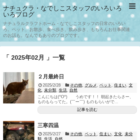
ナチュクラ・なでしこスタッフのいろいろ
いろブログ
ナチュラルクラフトホーム・なでしこスタッフの日常のいろい
ろ。ペット、お散歩、食べ歩き、飲み歩き、もちろんお仕事関連
のお話も。なんでもありのブログです。
「 2025年02月 」一覧
２月最終日
2025/2/28
その他
,
グルメ
,
ペット
,
住まい
,
文
化
,
未分類
,
生活
,
自然
こんにちは(^O^) うめです！！ 朝起きたらさー、
ものもらってた。(￣ー￣) ものもらいがで...
記事を読む
三寒四温
2025/2/27
その他
,
ペット
,
住まい
,
文化
,
未分
類
,
生活
,
自然