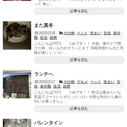
って 体に...
記事を読む
また真冬
2025/2/18
その他
,
ペット
,
住まい
,
文化
,
未分
類
,
生活
,
自然
こんにちは(^O^) うめです！！ 今朝、車のドア開
けた時、白いものがチラっときて 羽根布団から出た羽
根が体にくっつい...
記事を読む
ランチへ
2025/2/17
その他
,
グルメ
,
ペット
,
住まい
,
文
化
,
未分類
,
生活
,
自然
こんにちは(^O^) うめです！！ 昨日は春みたいな
気温でコートいらずだったっけ♪ 今朝も外出たら春の
匂いが薄っすらし...
記事を読む
バレンタイン