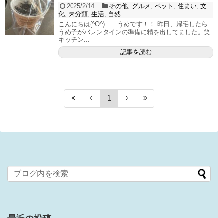
2025/2/14
その他
,
グルメ
,
ペット
,
住まい
,
文
化
,
未分類
,
生活
,
自然
こんにちは(^O^) うめです！！ 昨日、帰宅したら
うめ子がバレンタインの準備に精を出してました。笑
キッチン...
記事を読む
1