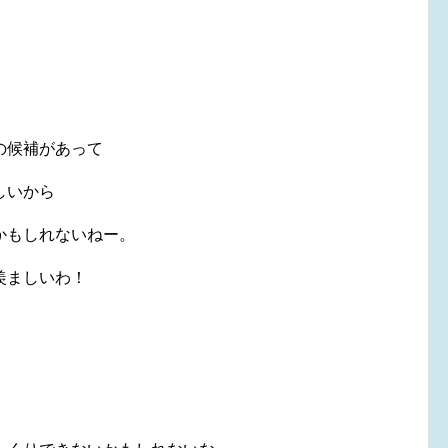
の候補があって
しいから
かもしれないねー。
羨ましいわ！