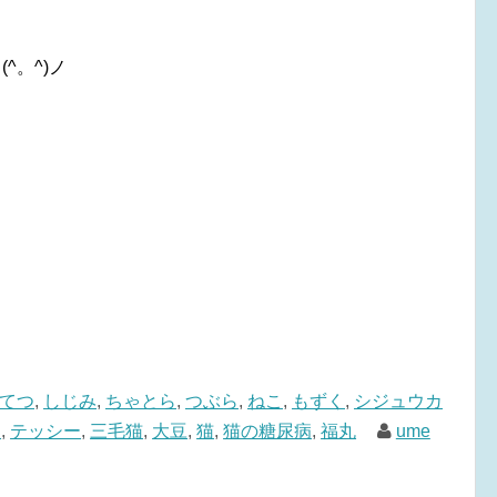
^。^)ノ
てつ
,
しじみ
,
ちゃとら
,
つぶら
,
ねこ
,
もずく
,
シジュウカ
メ
,
テッシー
,
三毛猫
,
大豆
,
猫
,
猫の糖尿病
,
福丸
ume