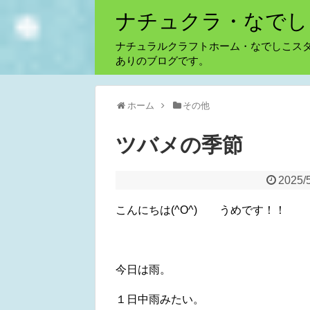
ナチュクラ・なでし
ナチュラルクラフトホーム・なでしこス
ありのブログです。
ホーム
その他
ツバメの季節
2025/
こんにちは(^O^) うめです！！
今日は雨。
１日中雨みたい。