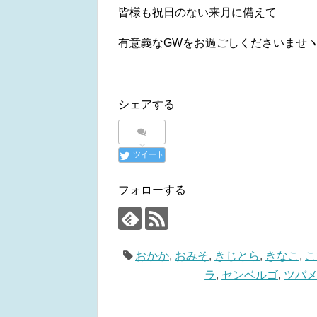
皆様も祝日のない来月に備えて
有意義なGWをお過ごしくださいませヽ(
シェアする
ツイート
フォローする
おかか
,
おみそ
,
きじとら
,
きなこ
,
こ
ラ
,
センベルゴ
,
ツバ