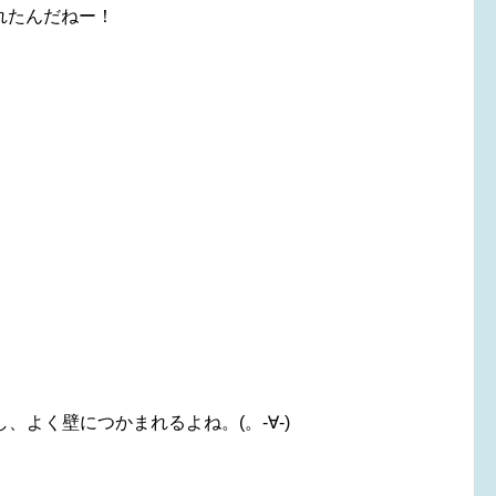
れたんだねー！
、よく壁につかまれるよね。(。-∀-)