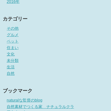
2016年
カテゴリー
その他
グルメ
ペット
住まい
文化
未分類
生活
自然
ブックマーク
naturalな監督のblog
自然素材でつくる家 ナチュラルクラ