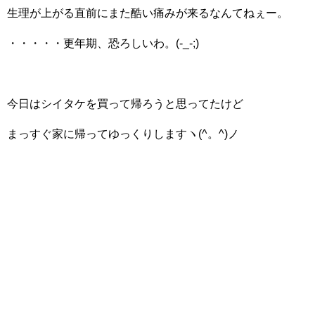
生理が上がる直前にまた酷い痛みが来るなんてねぇー。
・・・・・更年期、恐ろしいわ。(-_-;)
今日はシイタケを買って帰ろうと思ってたけど
まっすぐ家に帰ってゆっくりしますヽ(^。^)ノ