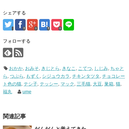
シェアする
0
0
フォローする
おかか
,
おみそ
,
きじとら
,
きなこ
,
こてつ
,
しじみ
,
ちゃと
ら
,
つぶら
,
もずく
,
シジュウカラ
,
チキンタツタ
,
チョコレー
ト色の猫
,
テシ子
,
テッシー
,
マック
,
三毛猫
,
大豆
,
巣箱
,
猫
,
福丸
ume
関連記事
だんだんと覚えてきた