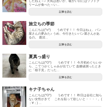
したねぇ～♪ 天気は悪いが、暖かい日にはソフトク
リームが食べた～い...
記事を読む
旅立ちの季節
こんにちは(^o^) うめです！！ 今日はねぇ、パン
屋さんの夢みた♪ うめ、今行きたいパン屋さんがあ
るの。 鹿沼...
記事を読む
夏真っ盛り
こんにちは(^O^) うめです！！ 今月初めぐらいか
ら、こてつがくしゃみが出ていて 血糖値測ったとき
に「様子見」だった...
記事を読む
キナ子ちゃん
こんにちは(^O^) うめです！！ 昨日は会社に知ら
ない女性がきて これを貼って欲しいと・・・・。(
；∀；) ...