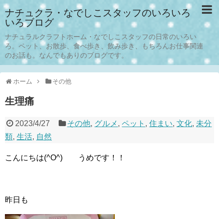
ナチュクラ・なでしこスタッフのいろいろ
いろブログ
ナチュラルクラフトホーム・なでしこスタッフの日常のいろい
ろ。ペット、お散歩、食べ歩き、飲み歩き、もちろんお仕事関連
のお話も。なんでもありのブログです。
ホーム
その他
生理痛
2023/4/27
その他
,
グルメ
,
ペット
,
住まい
,
文化
,
未分
類
,
生活
,
自然
こんにちは(^O^) うめです！！
昨日も