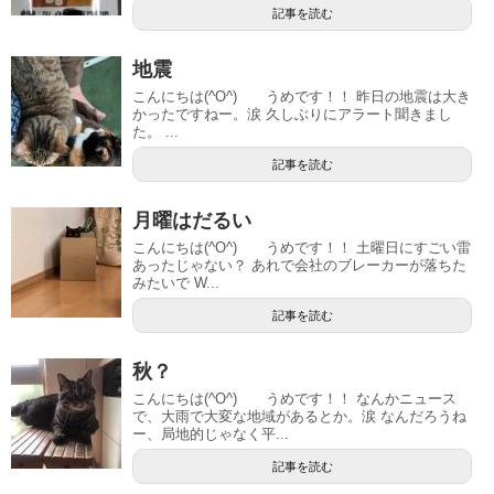
記事を読む
地震
こんにちは(^O^) うめです！！ 昨日の地震は大き
かったですねー。涙 久しぶりにアラート聞きまし
た。 ...
記事を読む
月曜はだるい
こんにちは(^O^) うめです！！ 土曜日にすごい雷
あったじゃない？ あれで会社のブレーカーが落ちた
みたいで W...
記事を読む
秋？
こんにちは(^O^) うめです！！ なんかニュース
で、大雨で大変な地域があるとか。涙 なんだろうね
ー、局地的じゃなく平...
記事を読む