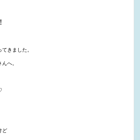
！
ってきました。
さんへ。
♡
、
けど