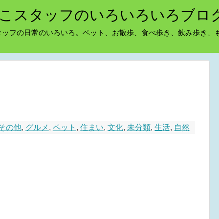
こスタッフのいろいろいろブロ
タッフの日常のいろいろ。ペット、お散歩、食べ歩き、飲み歩き、
その他
,
グルメ
,
ペット
,
住まい
,
文化
,
未分類
,
生活
,
自然