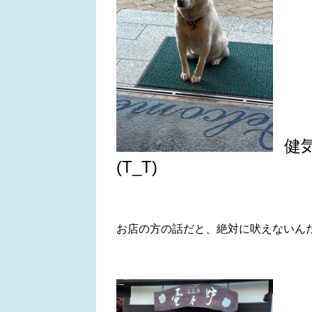
健
(T_T)
お店の方の話だと、絶対に吠えないん