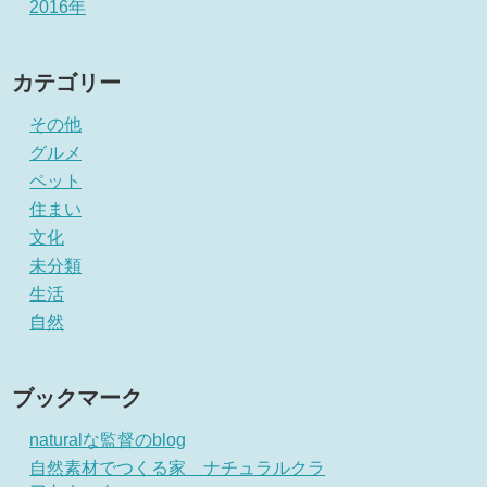
2016年
カテゴリー
その他
グルメ
ペット
住まい
文化
未分類
生活
自然
ブックマーク
naturalな監督のblog
自然素材でつくる家 ナチュラルクラ