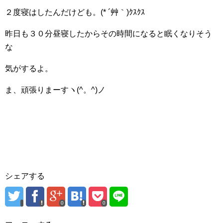
２度寝はしたんだけども。(* ´艸｀)ｸｽｸｽ
昨日も３０分昼寝したからその時間になると眠くなりそう
な
気がするよ。
ま、頑張りまーすヽ(^。^)ノ
シェアする
0
0