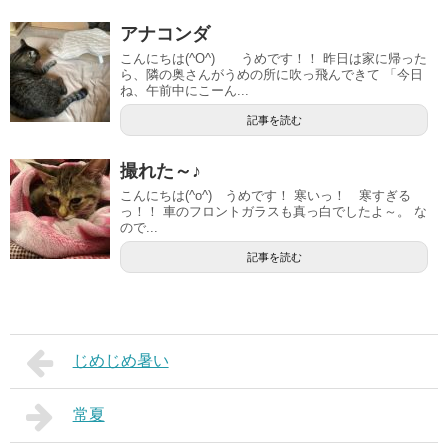
アナコンダ
こんにちは(^O^) うめです！！ 昨日は家に帰った
ら、隣の奥さんがうめの所に吹っ飛んできて 「今日
ね、午前中にこーん...
記事を読む
撮れた～♪
こんにちは(^o^) うめです！ 寒いっ！ 寒すぎる
っ！！ 車のフロントガラスも真っ白でしたよ～。 な
ので...
記事を読む
じめじめ暑い
常夏