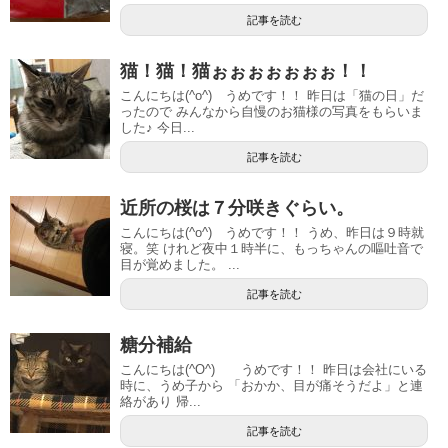
記事を読む
猫！猫！猫ぉぉぉぉぉぉぉ！！
こんにちは(^o^) うめです！！ 昨日は「猫の日」だ
ったので みんなから自慢のお猫様の写真をもらいま
した♪ 今日...
記事を読む
近所の桜は７分咲きぐらい。
こんにちは(^o^) うめです！！ うめ、昨日は９時就
寝。笑 けれど夜中１時半に、もっちゃんの嘔吐音で
目が覚めました。 ...
記事を読む
糖分補給
こんにちは(^O^) うめです！！ 昨日は会社にいる
時に、うめ子から 「おかか、目が痛そうだよ」と連
絡があり 帰...
記事を読む