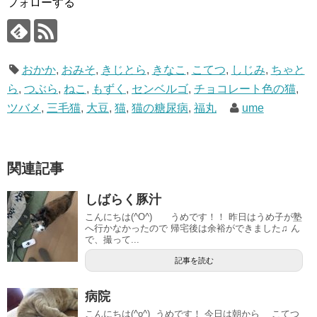
フォローする
おかか
,
おみそ
,
きじとら
,
きなこ
,
こてつ
,
しじみ
,
ちゃと
ら
,
つぶら
,
ねこ
,
もずく
,
センベルゴ
,
チョコレート色の猫
,
ツバメ
,
三毛猫
,
大豆
,
猫
,
猫の糖尿病
,
福丸
ume
関連記事
しばらく豚汁
こんにちは(^O^) うめです！！ 昨日はうめ子が塾
へ行かなかったので 帰宅後は余裕ができました♫ ん
で、撮って...
記事を読む
病院
こんにちは(^o^) うめです！ 今日は朝から こてつ