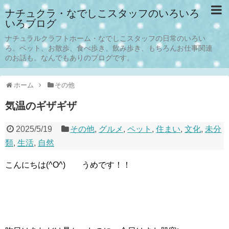
ナチュクラ・なでしこスタッフのいろいろ
いろブログ
ナチュラルクラフトホーム・なでしこスタッフの日常のいろい
ろ。ペット、お散歩、食べ歩き、飲み歩き、もちろんお仕事関連
のお話も。なんでもありのブログです。
ホーム
その他
気温のギザギザ
2025/5/19
その他
,
グルメ
,
ペット
,
住まい
,
文化
,
未分
類
,
生活
,
自然
こんにちは(^O^) うめです！！