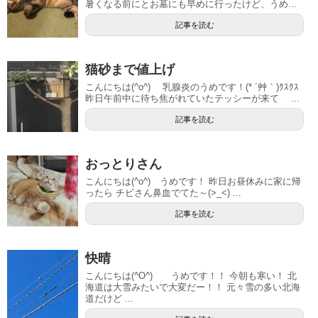
暑くなる前にとお墓にも早めに行ったけど、うめ...
記事を読む
猫砂まで値上げ
こんにちは(^o^) 乳腺炎のうめです！(* ´艸｀)ｸｽｸｽ
昨日午前中に待ち焦がれていたテッシーが来て ...
記事を読む
おっとりさん
こんにちは(^o^) うめです！ 昨日お昼休みに家に帰
ったら チビさん鼻血でてた～(>_<) ...
記事を読む
快晴
こんにちは(^O^) うめです！！ 今朝も寒い！ 北
海道は大雪みたいで大変だー！！ 元々雪の多い北海
道だけど ...