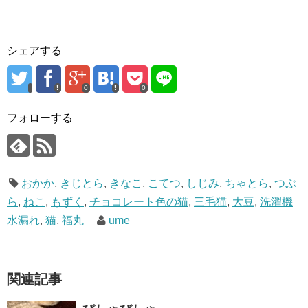
シェアする
0
0
フォローする
おかか
,
きじとら
,
きなこ
,
こてつ
,
しじみ
,
ちゃとら
,
つぶ
ら
,
ねこ
,
もずく
,
チョコレート色の猫
,
三毛猫
,
大豆
,
洗濯機
水漏れ
,
猫
,
福丸
ume
関連記事