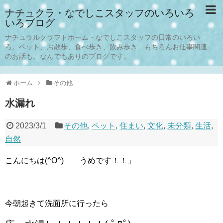
ナチュクラ・なでしこスタッフのいろいろ
いろブログ
ナチュラルクラフトホーム・なでしこスタッフの日常のいろい
ろ。ペット、お散歩、食べ歩き、飲み歩き、もちろんお仕事関連
のお話も。なんでもありのブログです。
ホーム
その他
水漏れ
2023/3/1
その他
,
ペット
,
住まい
,
文化
,
未分類
,
生活
,
自然
こんにちは(^O^) うめです！！」
今朝起きて洗面所に行ったら