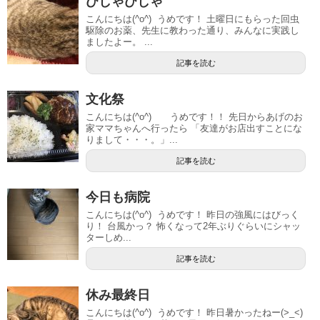
びしゃびしゃ
こんにちは(^o^) うめです！ 土曜日にもらった回虫
駆除のお薬、先生に教わった通り、みんなに実践し
ましたよー。 ...
記事を読む
文化祭
こんにちは(^o^) うめです！！ 先日からあげのお
家ママちゃんへ行ったら 「友達がお店出すことにな
りまして・・・。」...
記事を読む
今日も病院
こんにちは(^o^) うめです！ 昨日の強風にはびっく
り！ 台風かっ？ 怖くなって2年ぶりぐらいにシャッ
ターしめ...
記事を読む
休み最終日
こんにちは(^o^) うめです！ 昨日暑かったねー(>_<)