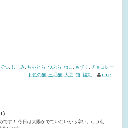
てつ
,
しじみ
,
ちゃとら
,
つぶら
,
ねこ
,
もずく
,
チョコレー
ト色の猫
,
三毛猫
,
大豆
,
猫
,
福丸
ume
T)
めです！ 今日は太陽がでていないから寒い。(◞‸◟) 朝