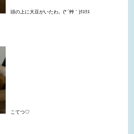
頭の上に大豆がいたわ。(* ´艸｀)ｸｽｸｽ
こてつ♡