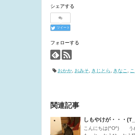
シェアする
ツイート
フォローする
おかか
,
おみそ
,
きじとら
,
きなこ
,
こ
関連記事
しもやけが・・・(T_
こんにちは(^O^) う