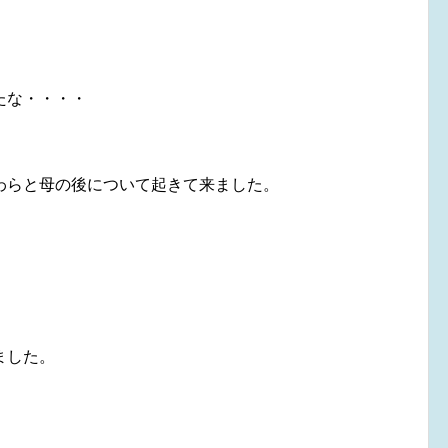
たな・・・・
わらと母の後について起きて来ました。
ました。