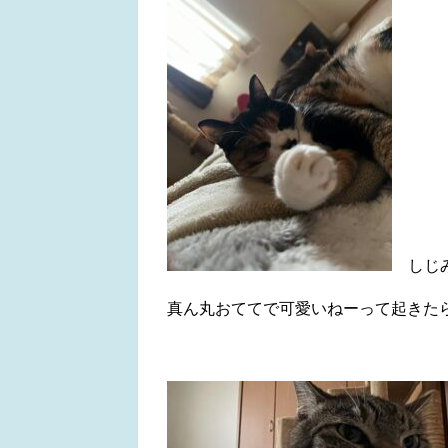
しじみ
真ん丸おててで可愛いねーって起きた