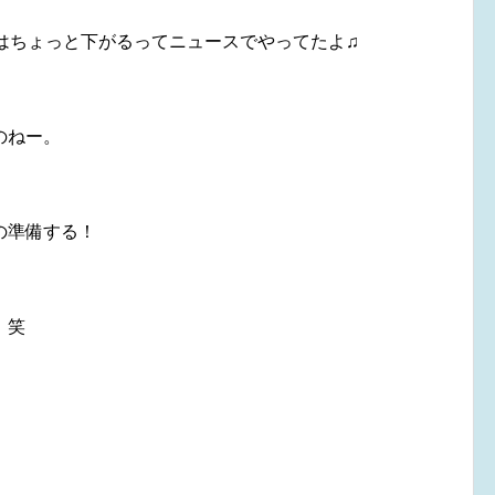
はちょっと下がるってニュースでやってたよ♫
のねー。
の準備する！
。笑
！