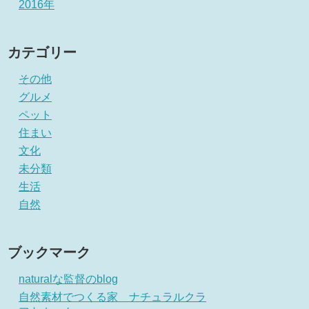
2016年
カテゴリー
その他
グルメ
ペット
住まい
文化
未分類
生活
自然
ブックマーク
naturalな監督のblog
自然素材でつくる家 ナチュラルクラ