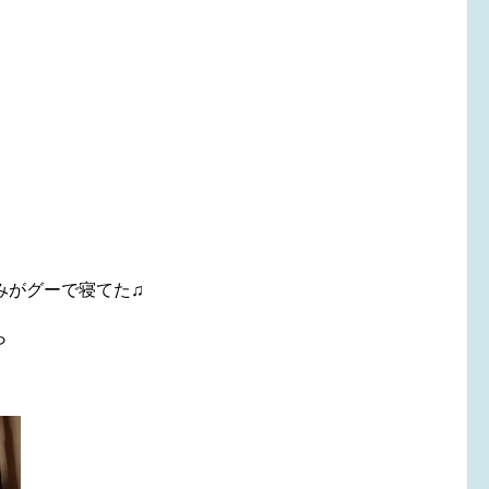
がグーで寝てた♫
ら