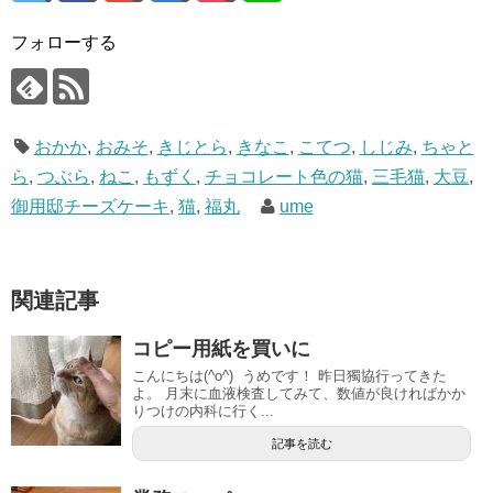
フォローする
おかか
,
おみそ
,
きじとら
,
きなこ
,
こてつ
,
しじみ
,
ちゃと
ら
,
つぶら
,
ねこ
,
もずく
,
チョコレート色の猫
,
三毛猫
,
大豆
,
御用邸チーズケーキ
,
猫
,
福丸
ume
関連記事
コピー用紙を買いに
こんにちは(^o^) うめです！ 昨日獨協行ってきた
よ。 月末に血液検査してみて、数値が良ければかか
りつけの内科に行く...
記事を読む