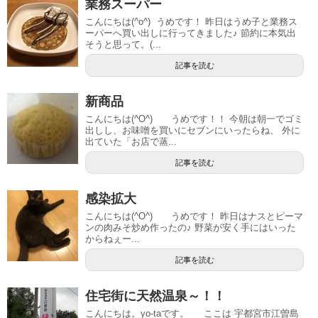
業務スーパー
こんにちは(^o^) うめです！ 昨日はうめ子と業務ス
ーパーへ買い出しに行ってきました♪ 節約に本気出
そうと思って。(...
記事を読む
新商品
こんにちは(^O^) うめです！！ 今朝は朝一でゴミ
出しし、お味噌を買いにセブンにいったらね、 外に
出ていた「お店で蒸...
記事を読む
感染拡大
こんにちは(^O^) うめです！ 昨日はナスとピーマ
ンの肉みそ炒め作ったの♪ 野菜が安く手にはいった
からねぇー...
記事を読む
住宅街に天然温泉～！！
こんにちは。yo-taです。 ここは 宇都宮市江曽島