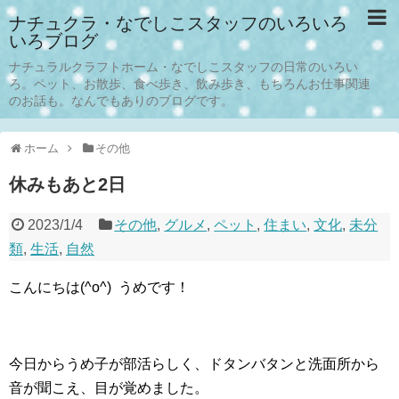
ナチュクラ・なでしこスタッフのいろいろ
いろブログ
ナチュラルクラフトホーム・なでしこスタッフの日常のいろい
ろ。ペット、お散歩、食べ歩き、飲み歩き、もちろんお仕事関連
のお話も。なんでもありのブログです。
ホーム
その他
休みもあと2日
2023/1/4
その他
,
グルメ
,
ペット
,
住まい
,
文化
,
未分
類
,
生活
,
自然
こんにちは(^o^) うめです！
今日からうめ子が部活らしく、ドタンバタンと洗面所から
音が聞こえ、目が覚めました。