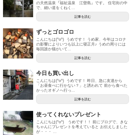
の天然温泉『福祉温泉 江曽島』です。 住宅街の中
で、細い道をくねく...
記事を読む
ずっとゴロゴロ
こんにちは(^o^) うめです！ うめ家、今年はコロナ
の影響によりいつも以上に寝正月♪ うめの周りには
毎回誰か猫がいて...
記事を読む
今日も買い出し
こんにちは(^o^) うめです！ 昨日、急に友達から
「お昼食べに行かない？」と誘われて 前から食べた
かったオギノへ行っ...
記事を読む
使ってくれないプレゼント
こんにちは(^o^) うめです！！ 前にブログで、きな
ちゃんにプレゼントを考えていると お伝えしました
が・・・ ...