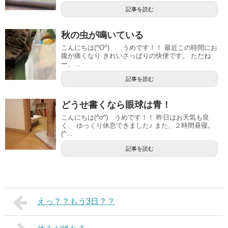
記事を読む
秋の虫が鳴いている
こんにちは(^O^) うめです！！ 最近この時間にお
腹が痛くなり きれいさっぱりの快便です。 ただね
ー、...
記事を読む
どうせ書くなら眼球は青！
こんにちは(^o^) うめです！！ 昨日はお天気も良
く、 ゆっくり休息できました♪ また、２時間昼寝。
(^...
記事を読む
えっ？？もう3日？？