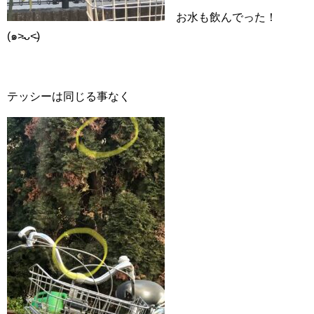
お水も飲んでった！
(๑˃̵ᴗ˂̵)
テッシーは同じる事なく