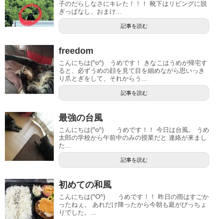
子のだらしなさにキレた！！！ 靴下はリビングに脱
ぎっぱなし、おまけ...
記事を読む
freedom
こんにちは(^o^) うめです！ きなこはうめが帰宅す
ると、必ずうめの顔を見て目を細めながら思いっき
り爪とぎをして、それからう...
記事を読む
最強の台風
こんにちは(^o^) うめです！！ 今日は台風。 うめ
太郎の学校から午前中のみの授業だと 連絡が来まし
た...
記事を読む
初めての和風
こんにちは(^O^) うめです！！ 昨日の雨はすごか
ったねぇ。 あれだけ降ったから今朝も庭がびっちょ
りでした。...