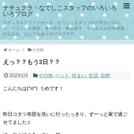
ナチュクラ・なでしこスタッフのいろいろ
いろブログ
ナチュラルクラフトホーム・なでしこスタッフの日常のいろい
ろ。ペット、お散歩、食べ歩き、飲み歩き、もちろんお仕事関連
のお話も。なんでもありのブログです。
ホーム
その他
えっ？？もう3日？？
2023/1/3
その他
,
ペット
,
住まい
,
生活
,
自然
こんにちは(^o^) うめです！
昨日コタツ布団を洗いに行ったっきり、ずーっと家で過ご
せてました♫