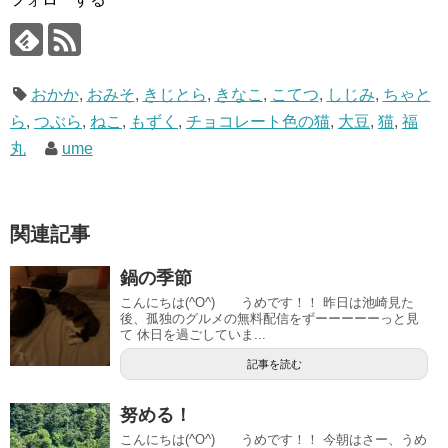
おかか
,
おみそ
,
きじとら
,
きなこ
,
こてつ
,
しじみ
,
ちゃと
ら
,
つぶら
,
ねこ
,
もずく
,
チョコレート色の猫
,
大豆
,
猫
,
福
丸
ume
関連記事
鍋の季節
こんにちは(^O^) うめです！！ 昨日は池崎見た
後、孤独のグルメの無料配信をずーーーーーっと見
て 休日を過ごしていま...
記事を読む
努める！
こんにちは(^O^) うめです！！ 今朝はさー、うめ