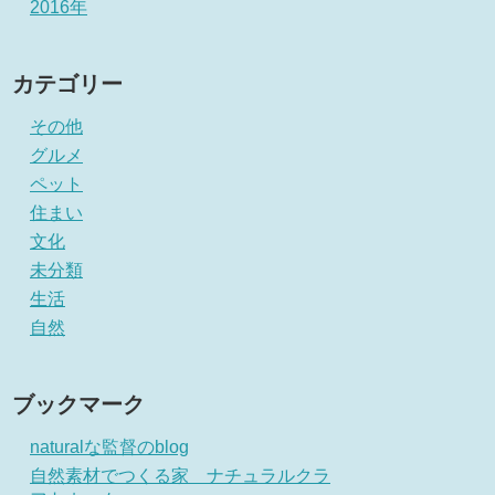
2016年
カテゴリー
その他
グルメ
ペット
住まい
文化
未分類
生活
自然
ブックマーク
naturalな監督のblog
自然素材でつくる家 ナチュラルクラ