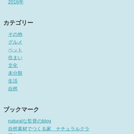
2016年
カテゴリー
その他
グルメ
ペット
住まい
文化
未分類
生活
自然
ブックマーク
naturalな監督のblog
自然素材でつくる家 ナチュラルクラ