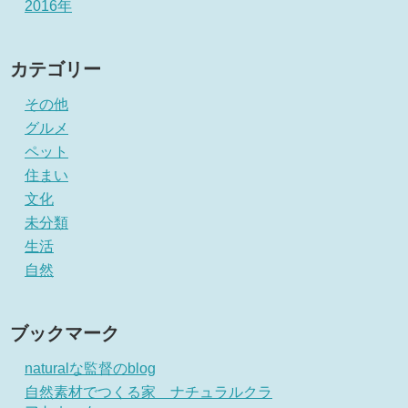
2016年
カテゴリー
その他
グルメ
ペット
住まい
文化
未分類
生活
自然
ブックマーク
naturalな監督のblog
自然素材でつくる家 ナチュラルクラ