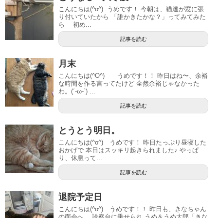
こんにちは(^o^) うめです！ 今朝は、猫達が窓に張
り付いていたから 「誰かきたかな？」ってみてみた
ら 初め...
記事を読む
月末
こんにちは(^O^) うめです！！ 昨日はね〜、余裕
な時間を作る言ってたけど 全然余裕じゃなかった
わ。(´-ω-`) ...
記事を読む
とうとう明日。
こんにちは(^o^) うめです！ 昨日たっぷり昼寝した
おかげで 本日はスッキリ起きられました♪ やっぱ
り、休息って...
記事を読む
退院予定日
こんにちは(^o^) うめです！！ 昨日も、きなちゃん
の面会へ。 診察台に乗せられ うめ＆うめ太郎「きな