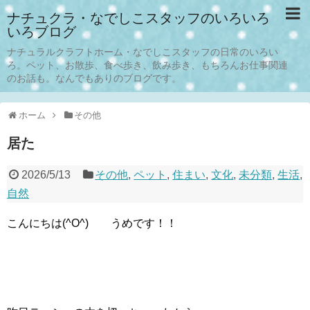
ナチュクラ・なでしこスタッフのいろいろ
いろブログ
ナチュラルクラフトホーム・なでしこスタッフの日常のいろい
ろ。ペット、お散歩、食べ歩き、飲み歩き、もちろんお仕事関連
のお話も。なんでもありのブログです。
ホーム
その他
居た
2026/5/13
その他
,
ペット
,
住まい
,
文化
,
未分類
,
生活
,
自然
こんにちは(^O^) うめです！！