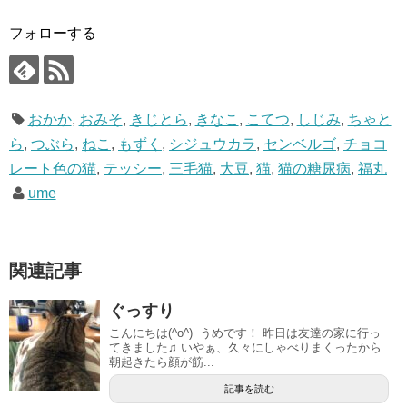
フォローする
おかか
,
おみそ
,
きじとら
,
きなこ
,
こてつ
,
しじみ
,
ちゃと
ら
,
つぶら
,
ねこ
,
もずく
,
シジュウカラ
,
センベルゴ
,
チョコ
レート色の猫
,
テッシー
,
三毛猫
,
大豆
,
猫
,
猫の糖尿病
,
福丸
ume
関連記事
ぐっすり
こんにちは(^o^) うめです！ 昨日は友達の家に行っ
てきました♫ いやぁ、久々にしゃべりまくったから
朝起きたら顔が筋...
記事を読む