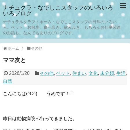
ナチュクラ・なでしこスタッフのいろいろ
いろブログ
ナチュラルクラフトホーム・なでしこスタッフの日常のいろい
ろ。ペット、お散歩、食べ歩き、飲み歩き、もちろんお仕事関連
のお話も。なんでもありのブログです。
ホーム
その他
ママ友と
2026/1/20
その他
,
ペット
,
住まい
,
文化
,
未分類
,
生活
,
自然
こんにちは(^O^) うめです！！
昨日は動物病院へ行ってきました。