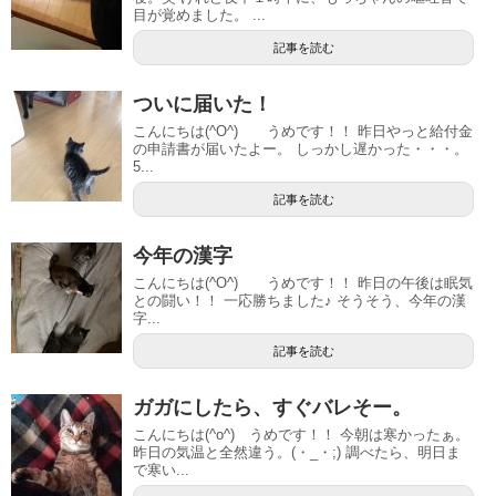
目が覚めました。 ...
記事を読む
ついに届いた！
こんにちは(^O^) うめです！！ 昨日やっと給付金
の申請書が届いたよー。 しっかし遅かった・・・。
5...
記事を読む
今年の漢字
こんにちは(^O^) うめです！！ 昨日の午後は眠気
との闘い！！ 一応勝ちました♪ そうそう、今年の漢
字...
記事を読む
ガガにしたら、すぐバレそー。
こんにちは(^o^) うめです！！ 今朝は寒かったぁ。
昨日の気温と全然違う。(・_・;) 調べたら、明日ま
で寒い...