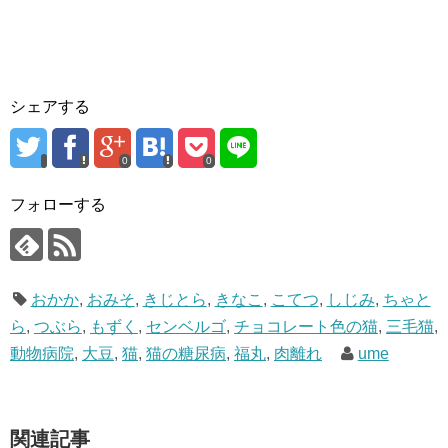
シェアする
0
0
フォローする
おかか
,
おみそ
,
きじとら
,
きなこ
,
こてつ
,
しじみ
,
ちゃと
ら
,
つぶら
,
もずく
,
センベルゴ
,
チョコレート色の猫
,
三毛猫
,
動物病院
,
大豆
,
猫
,
猫の糖尿病
,
福丸
,
肉離れ
ume
関連記事