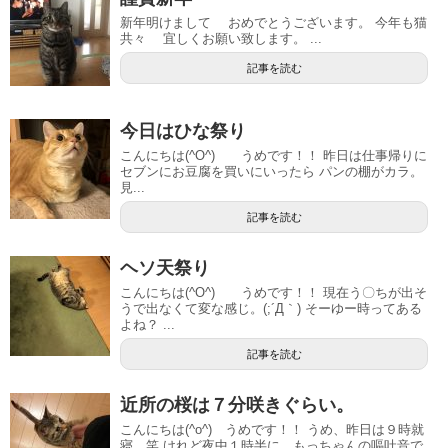
新年明けまして おめでとうございます。 今年も猫
共々 宜しくお願い致します。 ...
記事を読む
今日はひな祭り
こんにちは(^O^) うめです！！ 昨日は仕事帰りに
セブンにお豆腐を買いにいったら パンの棚がカラ。
見...
記事を読む
ヘソ天祭り
こんにちは(^O^) うめです！！ 現在う〇ちが出そ
うで出なくて変な感じ。(;´Д｀) そーゆー時ってある
よね？ ...
記事を読む
近所の桜は７分咲きぐらい。
こんにちは(^o^) うめです！！ うめ、昨日は９時就
寝。笑 けれど夜中１時半に、もっちゃんの嘔吐音で