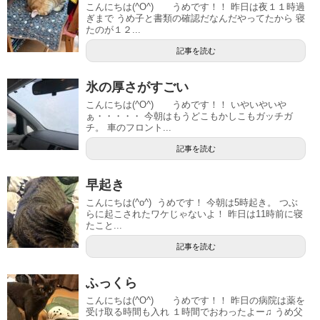
こんにちは(^O^) うめです！！ 昨日は夜１１時過
ぎまで うめ子と書類の確認だなんだやってたから 寝
たのが１２...
記事を読む
氷の厚さがすごい
こんにちは(^O^) うめです！！ いやいやいや
ぁ・・・・・ 今朝はもうどこもかしこもガッチガ
チ。 車のフロント...
記事を読む
早起き
こんにちは(^o^) うめです！ 今朝は5時起き。 つぶ
らに起こされたワケじゃないよ！ 昨日は11時前に寝
たこと...
記事を読む
ふっくら
こんにちは(^O^) うめです！！ 昨日の病院は薬を
受け取る時間も入れ １時間でおわったよー♫ うめ父