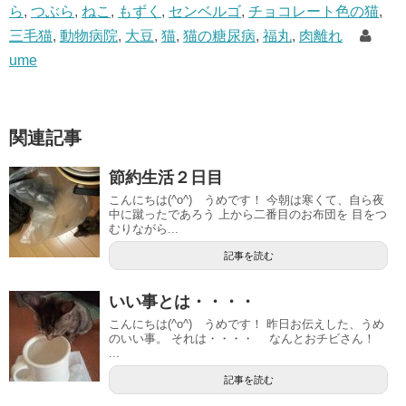
ら
,
つぶら
,
ねこ
,
もずく
,
センベルゴ
,
チョコレート色の猫
,
三毛猫
,
動物病院
,
大豆
,
猫
,
猫の糖尿病
,
福丸
,
肉離れ
ume
関連記事
節約生活２日目
こんにちは(^o^) うめです！ 今朝は寒くて、自ら夜
中に蹴ったであろう 上から二番目のお布団を 目をつ
むりながら...
記事を読む
いい事とは・・・・
こんにちは(^o^) うめです！ 昨日お伝えした、うめ
のいい事。 それは・・・・ なんとおチビさん！
...
記事を読む