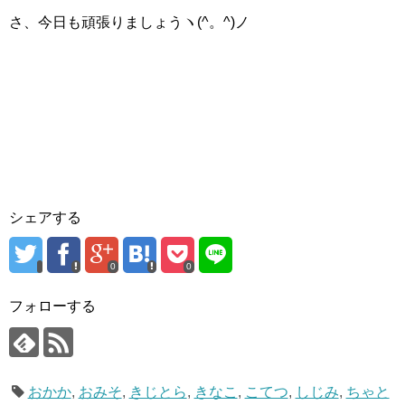
さ、今日も頑張りましょうヽ(^。^)ノ
シェアする
0
0
フォローする
おかか
,
おみそ
,
きじとら
,
きなこ
,
こてつ
,
しじみ
,
ちゃと