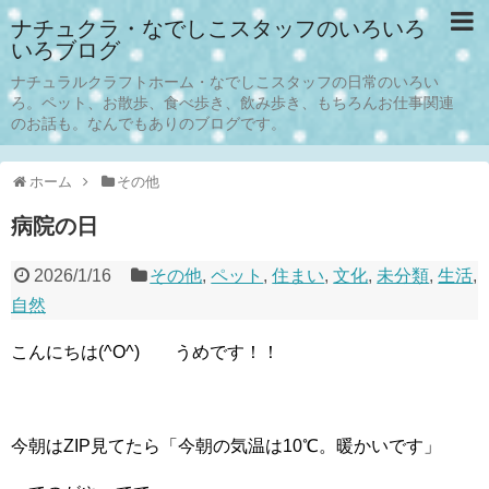
ナチュクラ・なでしこスタッフのいろいろ
いろブログ
ナチュラルクラフトホーム・なでしこスタッフの日常のいろい
ろ。ペット、お散歩、食べ歩き、飲み歩き、もちろんお仕事関連
のお話も。なんでもありのブログです。
ホーム
その他
病院の日
2026/1/16
その他
,
ペット
,
住まい
,
文化
,
未分類
,
生活
,
自然
こんにちは(^O^) うめです！！
今朝はZIP見てたら「今朝の気温は10℃。暖かいです」