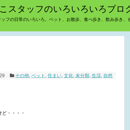
こスタッフのいろいろいろブロ
タッフの日常のいろいろ。ペット、お散歩、食べ歩き、飲み歩き、
/29
その他
,
ペット
,
住まい
,
文化
,
未分類
,
生活
,
自然
けど・・・・