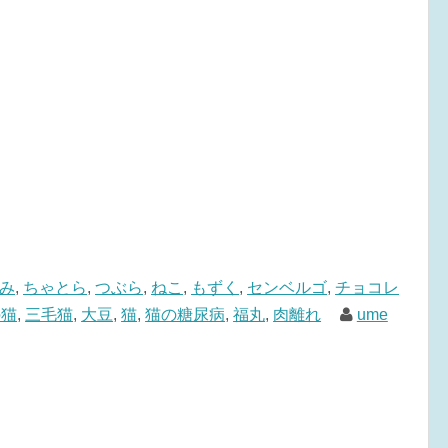
み
,
ちゃとら
,
つぶら
,
ねこ
,
もずく
,
センベルゴ
,
チョコレ
の猫
,
三毛猫
,
大豆
,
猫
,
猫の糖尿病
,
福丸
,
肉離れ
ume