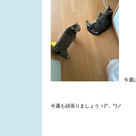
今週は
今週も頑張りましょうヽ(^。^)ノ