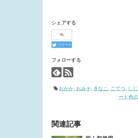
シェアする
ツイート
フォローする
おかか
,
おみそ
,
きなこ
,
こてつ
,
しじ
ート色
関連記事