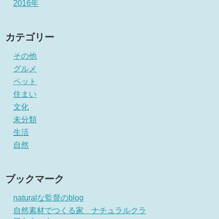
2016年
カテゴリー
その他
グルメ
ペット
住まい
文化
未分類
生活
自然
ブックマーク
naturalな監督のblog
自然素材でつくる家 ナチュラルクラ