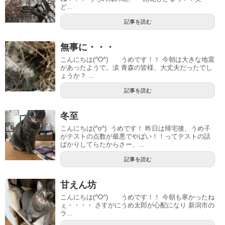
ど...
記事を読む
無事に・・・
こんにちは(^O^) うめです！！ 今朝は大きな地震
があったようで。涙 青森の皆様、大丈夫だったでし
ょうか？ ...
記事を読む
冬至
こんにちは(^o^) うめです！ 昨日は帰宅後、うめ子
がテストの点数が最悪でやばい！！ってテストの話
ばかりしてらたからさー、...
記事を読む
甘えん坊
こんにちは(^O^) うめです！！ 今朝も寒かったね
ぇ・・・・ さすがにうめ太郎が心配になり 新潟市の
ラ...