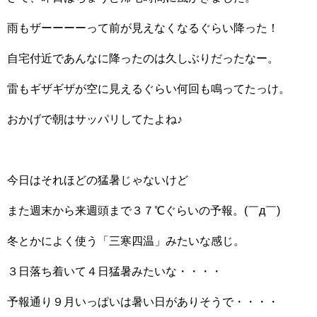
雨もザーーーーって前が見えなくなるぐらい降った！
自宅付近であんなに降ったのは久しぶりだったなー。
雷もギザギザが空に見えるぐらい何回も鳴ってたっけ。
おかげで朝はサッパリしてたよね♪
今日はそれほどの猛暑じゃないけど
また週末から来週頭まで３７℃ぐらいの予報。(￣д￣)
冬とかによく使う「三寒四温」みたいな感じ。
３日落ち着いて４日猛暑みたいな・・・・
予報通り９月いっぱいは暑い日がありそうで・・・・