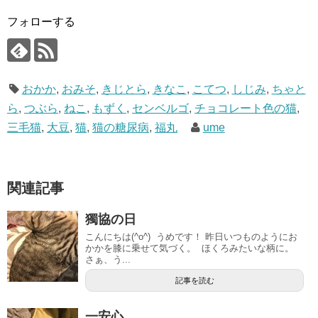
フォローする
おかか
,
おみそ
,
きじとら
,
きなこ
,
こてつ
,
しじみ
,
ちゃと
ら
,
つぶら
,
ねこ
,
もずく
,
センベルゴ
,
チョコレート色の猫
,
三毛猫
,
大豆
,
猫
,
猫の糖尿病
,
福丸
ume
関連記事
獨協の日
こんにちは(^o^) うめです！ 昨日いつものようにお
かかを膝に乗せて気づく。 ほくろみたいな柄に。
さぁ、う...
記事を読む
一安心