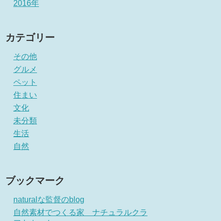
2016年
カテゴリー
その他
グルメ
ペット
住まい
文化
未分類
生活
自然
ブックマーク
naturalな監督のblog
自然素材でつくる家 ナチュラルクラ