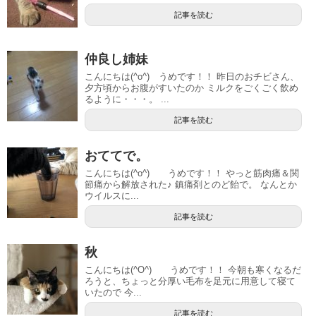
記事を読む
仲良し姉妹
こんにちは(^o^) うめです！！ 昨日のおチビさん、
夕方頃からお腹がすいたのか ミルクをごくごく飲め
るように・・・。 ...
記事を読む
おててで。
こんにちは(^o^) うめです！！ やっと筋肉痛＆関
節痛から解放された♪ 鎮痛剤とのど飴で。 なんとか
ウイルスに...
記事を読む
秋
こんにちは(^O^) うめです！！ 今朝も寒くなるだ
ろうと、ちょっと分厚い毛布を足元に用意して寝て
いたので 今...
記事を読む