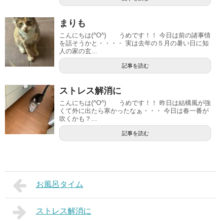
まりも
こんにちは(^O^) うめです！！ 今日は前の諸事情
を話そうかと・・・・ 実は去年の５月の暑い日に知
人の家の玄...
記事を読む
ストレス解消に
こんにちは(^O^) うめです！！ 昨日は結構風が強
くて外に出たら寒かったなぁ・・・ 今日は春一番が
吹くかも？...
記事を読む
お風呂タイム
ストレス解消に