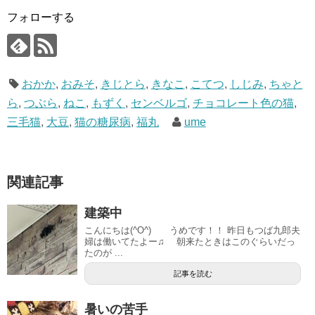
フォローする
おかか
,
おみそ
,
きじとら
,
きなこ
,
こてつ
,
しじみ
,
ちゃと
ら
,
つぶら
,
ねこ
,
もずく
,
センベルゴ
,
チョコレート色の猫
,
三毛猫
,
大豆
,
猫の糖尿病
,
福丸
ume
関連記事
建築中
こんにちは(^O^) うめです！！ 昨日もつば九郎夫
婦は働いてたよー♫ 朝来たときはこのぐらいだっ
たのが ...
記事を読む
暑いの苦手