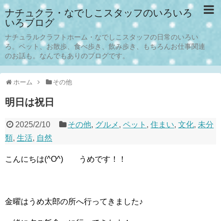
ナチュクラ・なでしこスタッフのいろいろ
いろブログ
ナチュラルクラフトホーム・なでしこスタッフの日常のいろい
ろ。ペット、お散歩、食べ歩き、飲み歩き、もちろんお仕事関連
のお話も。なんでもありのブログです。
ホーム
その他
明日は祝日
2025/2/10
その他
,
グルメ
,
ペット
,
住まい
,
文化
,
未分
類
,
生活
,
自然
こんにちは(^O^) うめです！！
金曜はうめ太郎の所へ行ってきました♪