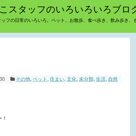
こスタッフのいろいろいろブロ
タッフの日常のいろいろ。ペット、お散歩、食べ歩き、飲み歩き、
/30
その他
,
ペット
,
住まい
,
文化
,
未分類
,
生活
,
自然
ー！