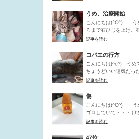
うめ、治療開始
こんにちは(^O^) 
ろまで右ひじを上げ、右手
記事を読む
コバエの行方
こんにちは(^o^) う
ちょうどいい陽気だったの
記事を読む
傷
こんにちは(^O^) 
ゴロしていて・・・ けど
記事を読む
47位