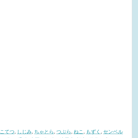
こてつ
,
しじみ
,
ちゃとら
,
つぶら
,
ねこ
,
もずく
,
センベル