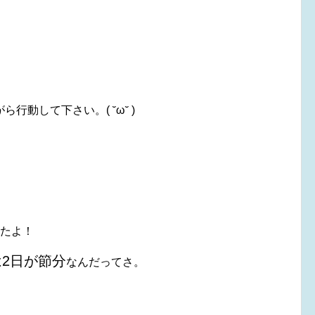
。
動して下さい。( ˘ω˘ )
みたよ！
は2日が節分
なんだってさ。