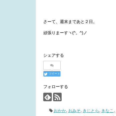
さーて、週末まであと２日。
頑張りまーすヽ(^。^)ノ
シェアする
ツイート
フォローする
おかか
,
おみそ
,
きじとら
,
きなこ
,