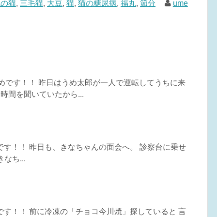
色の猫
,
三毛猫
,
大豆
,
猫
,
猫の糖尿病
,
福丸
,
節分
ume
うめです！！ 昨日はうめ太郎が一人で運転してうちに来
時間を聞いていたから...
めです！！ 昨日も、きなちゃんの面会へ。 診察台に乗せ
なち...
めです！！ 前に冷凍の「チョコ今川焼」探していると 言