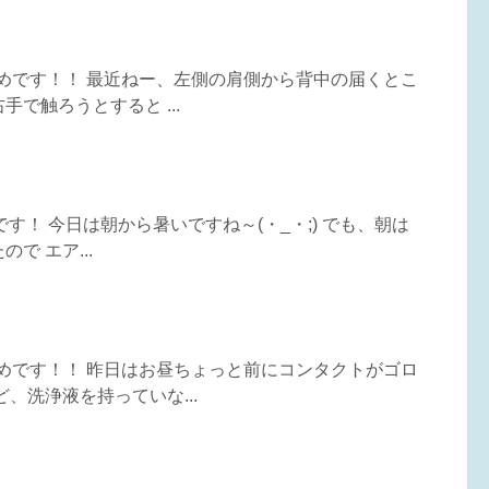
うめです！！ 最近ねー、左側の肩側から背中の届くとこ
で触ろうとすると ...
めです！ 今日は朝から暑いですね～(・_・;) でも、朝は
で エア...
うめです！！ 昨日はお昼ちょっと前にコンタクトがゴロ
、洗浄液を持っていな...