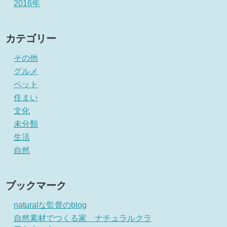
2016年
カテゴリー
その他
グルメ
ペット
住まい
文化
未分類
生活
自然
ブックマーク
naturalな監督のblog
自然素材でつくる家 ナチュラルクラ