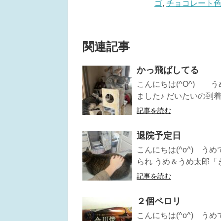
ゴ
,
チョコレート
関連記事
かっ飛ばしてる
こんにちは(^O^) 
ました♪ だいたいの到着
記事を読む
退院予定日
こんにちは(^o^) う
られ うめ＆うめ太郎「き
記事を読む
２個ペロリ
こんにちは(^o^) う