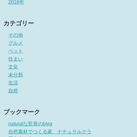
2016年
カテゴリー
その他
グルメ
ペット
住まい
文化
未分類
生活
自然
ブックマーク
naturalな監督のblog
自然素材でつくる家 ナチュラルクラ