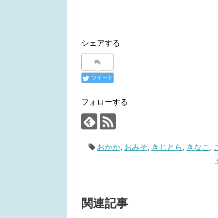
シェアする
ツイート
フォローする
おかか
,
おみそ
,
きじとら
,
きなこ
,
関連記事