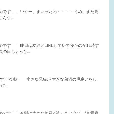
うめです！！ いやー、まいったわ・・・・ うめ、また高
なんな...
めです！！ 昨日は友達とLINEしていて寝たのが11時す
次の日ちょっと...
めです！ 今朝、 小さな兄猫が 大きな弟猫の毛繕いをし
...
うめです！！ 今朝は大きな地震があったようで。涙 青森