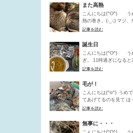
また高熱
こんにちは(^O^) 
熱の巻き。(-_-;) マジ、
記事を読む
誕生日
こんにちは(^O^) う
ぎ。 11時過ぎになると
記事を読む
毛が！
こんにちは(^o^) う
てあげてるのを見て ほっこ
記事を読む
無事に・・・
こんにちは(^O^) 