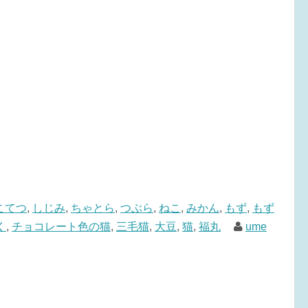
こてつ
,
しじみ
,
ちゃとら
,
つぶら
,
ねこ
,
みかん
,
もず
,
もず
く
,
チョコレート色の猫
,
三毛猫
,
大豆
,
猫
,
福丸
ume