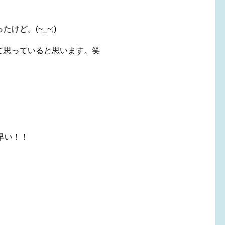
ど。(~_~;)
て思っていると思います。笑
早い！！