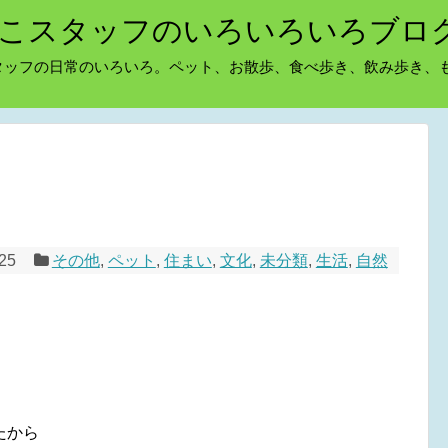
こスタッフのいろいろいろブロ
タッフの日常のいろいろ。ペット、お散歩、食べ歩き、飲み歩き、
/25
その他
,
ペット
,
住まい
,
文化
,
未分類
,
生活
,
自然
たから