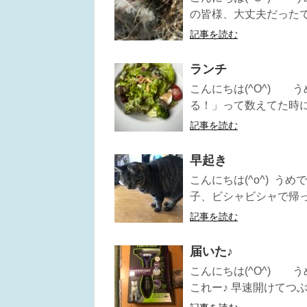
の皆様、大丈夫だったでし
記事を読む
ランチ
こんにちは(^O^) 
る！」って数えてた時に 
記事を読む
早起き
こんにちは(^o^) う
子、ビシャビシャで帰って
記事を読む
届いた♪
こんにちは(^O^) 
これー♪ 早速開けてつぶら