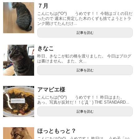
７月
こんにちは(^O^) うめです！！ 今朝はゴミの日だ
ったので 週末に剪定した木のくずも捨てようとトラ
ンク開けてたんだけ...
記事を読む
きなこ
昨日、きなこが虹の橋を渡りました。 今日はブログ
は書けません。 また、火...
記事を読む
アマビエ様
こんにちは(^O^) うめです！！ 昨日はまた、
あっ、写真が反対だ！！(;´Д｀) THE STANDARD...
記事を読む
ほっともっと？
こんにちは(^o^) うめです！ 昨日は、 うめ子「○○