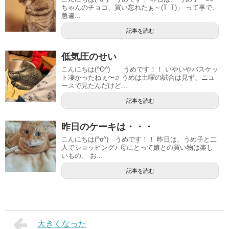
ちゃんのチョコ、買い忘れたぁ～(T_T)」 って事で、
急遽...
記事を読む
低気圧のせい
こんにちは(^O^) うめです！！ いやいやバスケッ
ト凄かったねぇ〜♫ うめは土曜の試合は見ず、ニュ
ースで見たんだけど...
記事を読む
昨日のケーキは・・・
こんにちは(^o^) うめです！！ 昨日は、うめ子と二
人でショッピング♪ 母にとって娘との買い物は楽し
いもの。 お...
記事を読む
大きくなった