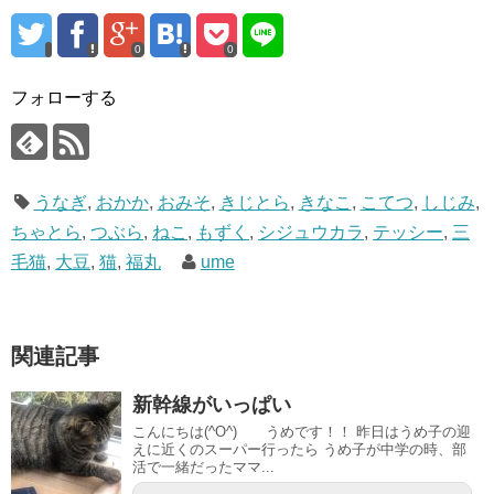
0
0
フォローする
うなぎ
,
おかか
,
おみそ
,
きじとら
,
きなこ
,
こてつ
,
しじみ
,
ちゃとら
,
つぶら
,
ねこ
,
もずく
,
シジュウカラ
,
テッシー
,
三
毛猫
,
大豆
,
猫
,
福丸
ume
関連記事
新幹線がいっぱい
こんにちは(^O^) うめです！！ 昨日はうめ子の迎
えに近くのスーパー行ったら うめ子が中学の時、部
活で一緒だったママ...