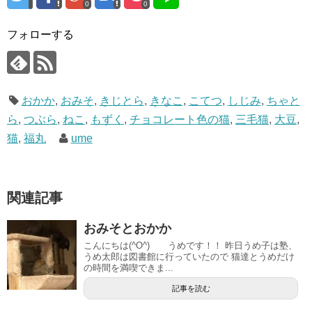
0
0
フォローする
おかか
,
おみそ
,
きじとら
,
きなこ
,
こてつ
,
しじみ
,
ちゃと
ら
,
つぶら
,
ねこ
,
もずく
,
チョコレート色の猫
,
三毛猫
,
大豆
,
猫
,
福丸
ume
関連記事
おみそとおかか
こんにちは(^O^) うめです！！ 昨日うめ子は塾、
うめ太郎は図書館に行っていたので 猫達とうめだけ
の時間を満喫できま...
記事を読む