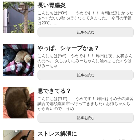
長い胃腸炎
こんにちは(^O^) うめです！！ 今朝は涼しかった
ぁ〜♪ だいぶ秋っぽくなってきました。 今日の予報
は29℃。...
記事を読む
やっぱ、シャープかぁ？
こんにちは(^o^) うめです！！ 昨日は夜、女将さん
の元へ。 久しぶりにみーちゃんに触れました♪ やは
りみーちゃ...
記事を読む
息できてる？
こんにちは(^O^) うめです！ 昨日はうめ子の練習
試合で那須塩原市へ行ってきました♪ お姉ちゃんち
から近いので、うめ...
記事を読む
ストレス解消に