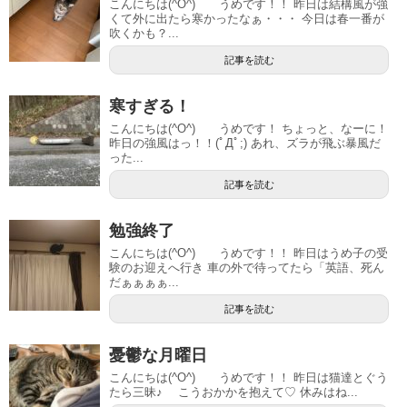
こんにちは(^O^) うめです！！ 昨日は結構風が強
くて外に出たら寒かったなぁ・・・ 今日は春一番が
吹くかも？...
記事を読む
寒すぎる！
こんにちは(^O^) うめです！ ちょっと、なーに！
昨日の強風はっ！！(ﾟДﾟ;) あれ、ズラが飛ぶ暴風だ
った...
記事を読む
勉強終了
こんにちは(^O^) うめです！！ 昨日はうめ子の受
験のお迎えへ行き 車の外で待ってたら「英語、死ん
だぁぁぁぁ...
記事を読む
憂鬱な月曜日
こんにちは(^O^) うめです！！ 昨日は猫達とぐう
たら三昧♪ こうおかかを抱えて♡ 休みはね...