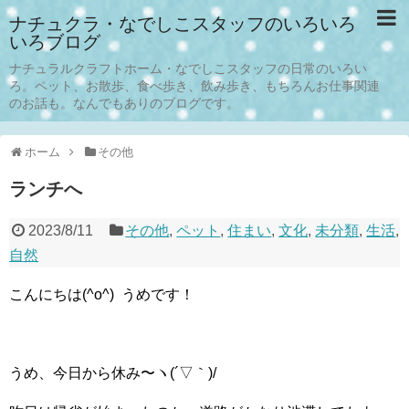
ナチュクラ・なでしこスタッフのいろいろ
いろブログ
ナチュラルクラフトホーム・なでしこスタッフの日常のいろい
ろ。ペット、お散歩、食べ歩き、飲み歩き、もちろんお仕事関連
のお話も。なんでもありのブログです。
ホーム
その他
ランチへ
2023/8/11
その他
,
ペット
,
住まい
,
文化
,
未分類
,
生活
,
自然
こんにちは(^o^) うめです！
うめ、今日から休み〜ヽ(´▽｀)/