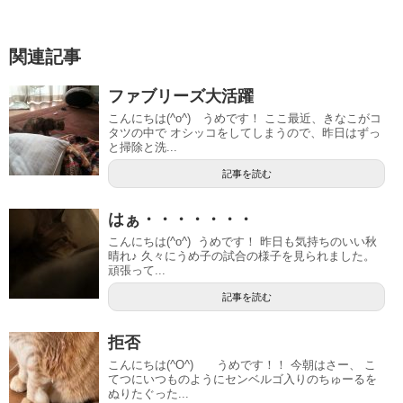
関連記事
ファブリーズ大活躍
こんにちは(^o^) うめです！ ここ最近、きなこがコ
タツの中で オシッコをしてしまうので、昨日はずっ
と掃除と洗...
記事を読む
はぁ・・・・・・・
こんにちは(^o^) うめです！ 昨日も気持ちのいい秋
晴れ♪ 久々にうめ子の試合の様子を見られました。
頑張って...
記事を読む
拒否
こんにちは(^O^) うめです！！ 今朝はさー、 こ
てつにいつものようにセンベルゴ入りのちゅーるを
ぬりたぐった...