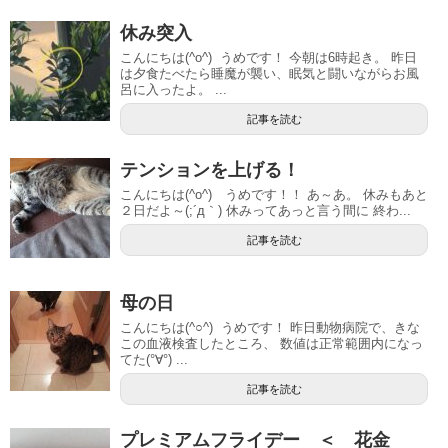
休み突入
こんにちは(^o^) うめです！ 今朝は6時起き。 昨日
は夕食たべたら睡魔が襲い、眠気と闘いながらお風
呂に入ったよ。 ...
記事を読む
テンションを上げる！
こんにちは(^o^) うめです！！ あ～あ。 休みもあと
２日だよ～(;´д｀) 休みってあっと言う間に 終わ...
記事を読む
母の日
こんにちは(^○^) うめです！ 昨日動物病院で、きな
この血液検査したところ、 数値は正常範囲内になっ
てた(°∀°) ...
記事を読む
プレミアムフライデー ＜ 花金