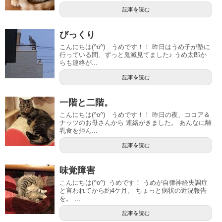
記事を読む
びっくり
こんにちは(^o^) うめです！！ 昨日はうめ子が塾に
行っている間、ずっと鬼滅見てました♪ うめ太郎か
らも連絡が...
記事を読む
一階と二階。
こんにちは(^o^) うめです！！ 昨日の夜、ココア＆
ナッツのお母さんから 連絡がきました。 あんなに離
乳食を拒ん...
記事を読む
味覚障害
こんにちは(^o^) うめです！ うめが自律神経失調症
と言われてから約4ケ月。 ちょっと病状の近況報告
を。 ...
記事を読む