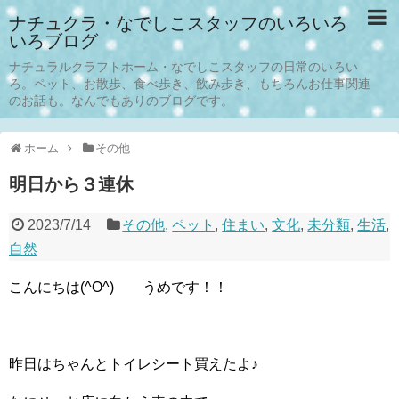
ナチュクラ・なでしこスタッフのいろいろ
いろブログ
ナチュラルクラフトホーム・なでしこスタッフの日常のいろい
ろ。ペット、お散歩、食べ歩き、飲み歩き、もちろんお仕事関連
のお話も。なんでもありのブログです。
ホーム
その他
明日から３連休
2023/7/14
その他
,
ペット
,
住まい
,
文化
,
未分類
,
生活
,
自然
こんにちは(^O^) うめです！！
昨日はちゃんとトイレシート買えたよ♪