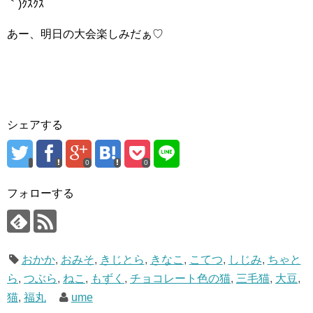
｀)ｸｽｸｽ
あー、明日の大会楽しみだぁ♡
シェアする
0
0
フォローする
おかか
,
おみそ
,
きじとら
,
きなこ
,
こてつ
,
しじみ
,
ちゃと
ら
,
つぶら
,
ねこ
,
もずく
,
チョコレート色の猫
,
三毛猫
,
大豆
,
猫
,
福丸
ume