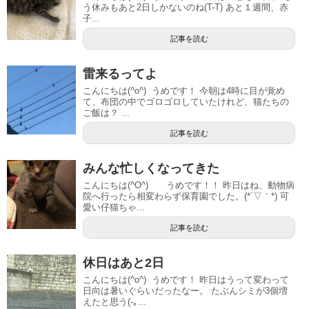
う休みもあと2日しかないのね(T-T) あと１週間、赤
子...
記事を読む
雷来るってよ
こんにちは(^o^) うめです！ 今朝は4時に目が覚め
て、布団の中でゴロゴロしていたけれど、猫たちの
ご飯は？ ...
記事を読む
みんな忙しくなってきた
こんにちは(^O^) うめです！！ 昨日はね、動物病
院へ行ったら相変わらず保育園でした。(*´▽｀*) 可
愛い仔猫ちゃ...
記事を読む
休日はあと2日
こんにちは(^o^) うめです！ 昨日はうって変わって
日向は暑いぐらいだったなー。 たぶんシミが3個増
えたと思う(-｡...