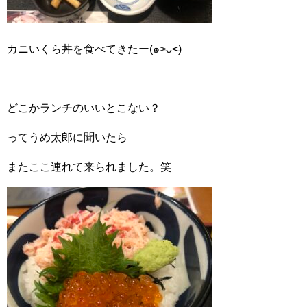
カニいくら丼を食べてきたー(๑˃̵ᴗ˂̵)
どこかランチのいいとこない？
ってうめ太郎に聞いたら
またここ連れて来られました。笑