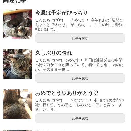
関連記事
今週は予定がびっちり
こんにちは(^O^) うめです！ 今年もあと1週間と
ちょっとで終わり。 早いねぇ～。 ここの所、掃除に
明け暮れて...
記事を読む
久しぶりの晴れ
こんにちは(^o^) うめです！ 昨日は練習試合の中学
へ行く前から雨が降っていて、着いても雨。 雨のた
め、そのまま子供...
記事を読む
おめでとう♡ありがとう♡
こんにちは(^o^) うめです！！ 本日はうめ太郎の
誕生日♪ 朝、うめ子と「おめでと～♡」と言ってき
ました。笑 ...
記事を読む