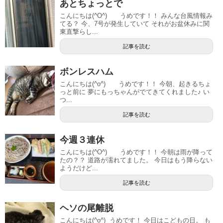
あとちょっとで
こんにちは(^O^) うめです！！ みんな台風情報み
てる？ 今、7号が発生していて それがお盆休みに関
東直撃らし...
記事を読む
ボンレスハム
こんにちは(^o^) うめです！！ 今朝、起きるちょ
っと前に 夢にもっちゃんがでてきてくれました♪ い
つ...
記事を読む
今週３連休
こんにちは(^O^) うめです！！ 今朝は雨が降って
たの？？ 道路が濡れてました。 今日はもう降らない
ようだけど...
記事を読む
ヘソの尾離脱
こんにちは(^o^) うめです！ 今日はこどもの日。 も