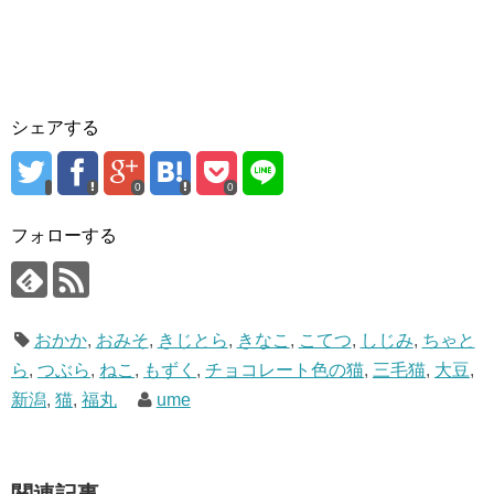
シェアする
0
0
フォローする
おかか
,
おみそ
,
きじとら
,
きなこ
,
こてつ
,
しじみ
,
ちゃと
ら
,
つぶら
,
ねこ
,
もずく
,
チョコレート色の猫
,
三毛猫
,
大豆
,
新潟
,
猫
,
福丸
ume