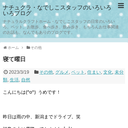
ナチュクラ・なでしこスタッフのいろいろ
いろブログ
ナチュラルクラフトホーム・なでしこスタッフの日常のいろい
ろ。ペット、お散歩、食べ歩き、飲み歩き、もちろんお仕事関連
のお話も。なんでもありのブログです。
ホーム
その他
寝て曜日
2023/3/19
その他
,
グルメ
,
ペット
,
住まい
,
文化
,
未分
類
,
生活
,
自然
こんにちは(^o^) うめです！
昨日は雨の中、新潟までドライブ。笑