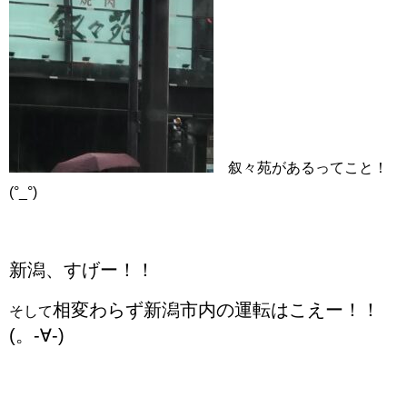
叙々苑があるってこと！
(°_°)
新潟、すげー！！
相変わらず新潟市内の運転はこえー！！
そして
(。-∀-)