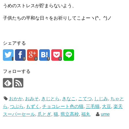
うめのストレスが貯まらないよう、
子供たちの平和な日々をお祈りしてこよーヽ(^。^)ノ
シェアする
0
0
フォローする
おかか
,
おみそ
,
きじとら
,
きなこ
,
こてつ
,
しじみ
,
ちゃと
ら
,
つぶら
,
もずく
,
チョコレート色の猫
,
三毛猫
,
大豆
,
楽天
スーパーセール
,
爪とぎ
,
猫
,
県立高校
,
福丸
ume