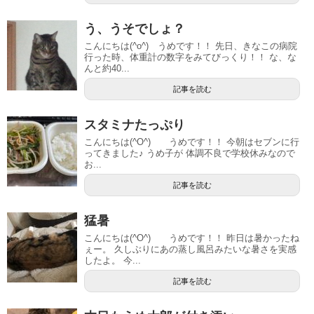
う、うそでしょ？
こんにちは(^o^) うめです！！ 先日、きなこの病院
行った時、体重計の数字をみてびっくり！！ な、な
んと約40...
記事を読む
スタミナたっぷり
こんにちは(^O^) うめです！！ 今朝はセブンに行
ってきました♪ うめ子が 体調不良で学校休みなので
お...
記事を読む
猛暑
こんにちは(^O^) うめです！！ 昨日は暑かったね
ぇー。 久しぶりにあの蒸し風呂みたいな暑さを実感
したよ。 今...
記事を読む