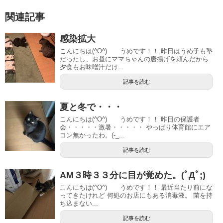
関連記事
感染拡大
こんにちは(^O^) うめです！！ 昨日はうめ子も塾
だったし、お昼にママちゃんの唐揚げを頼んだから
夕食もお味噌汁だけ...
記事を読む
夏と冬で・・・
こんにちは(^O^) うめです！！ 昨日の保護者
会・・・・・激暑・・・・・ やっぱり体育館にエア
コン無かったわ。(-_...
記事を読む
AM３時３３分に目が覚めた。(ﾟДﾟ;)
こんにちは(^O^) うめです！！ 最近当たり前にな
ってきたけれど 何処のお店にもある消毒液。 菌を持
ち込まない...
記事を読む