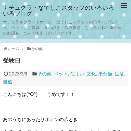
ナチュクラ・なでしこスタッフのいろいろ
いろブログ
ナチュラルクラフトホーム・なでしこスタッフの日常のいろい
ろ。ペット、お散歩、食べ歩き、飲み歩き、もちろんお仕事関連
のお話も。なんでもありのブログです。
ホーム
その他
受験日
2023/3/8
その他
,
ペット
,
住まい
,
文化
,
未分類
,
生活
,
自然
こんにちは(^O^) うめです！！
あのうちにあったサボテンの爪とぎ、