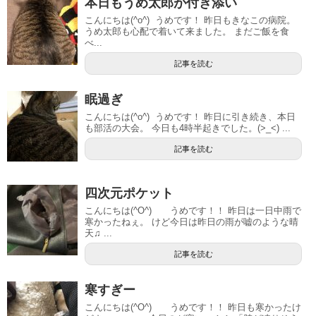
本日もうめ太郎が付き添い
こんにちは(^o^) うめです！ 昨日もきなこの病院。
うめ太郎も心配で着いて来ました。 まだご飯を食
べ...
記事を読む
眠過ぎ
こんにちは(^o^) うめです！ 昨日に引き続き、本日
も部活の大会。 今日も4時半起きでした。(>_<) ...
記事を読む
四次元ポケット
こんにちは(^O^) うめです！！ 昨日は一日中雨で
寒かったねぇ。 けど今日は昨日の雨が嘘のような晴
天♫ ...
記事を読む
寒すぎー
こんにちは(^O^) うめです！！ 昨日も寒かったけ