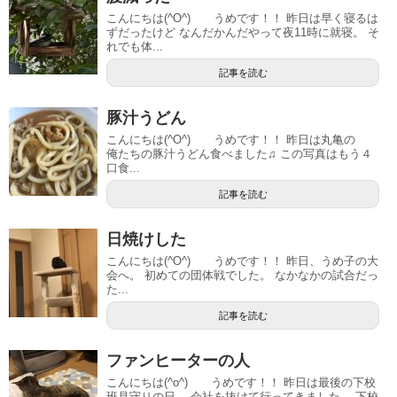
こんにちは(^O^) うめです！！ 昨日は早く寝るは
ずだったけど なんだかんだやって夜11時に就寝。 そ
れでも体...
記事を読む
豚汁うどん
こんにちは(^O^) うめです！！ 昨日は丸亀の
俺たちの豚汁うどん食べました♫ この写真はもう４
口食...
記事を読む
日焼けした
こんにちは(^O^) うめです！！ 昨日、うめ子の大
会へ。 初めての団体戦でした。 なかなかの試合だっ
た...
記事を読む
ファンヒーターの人
こんにちは(^o^) うめです！！ 昨日は最後の下校
班見守りの日。 会社を抜けて行ってきました。 下校