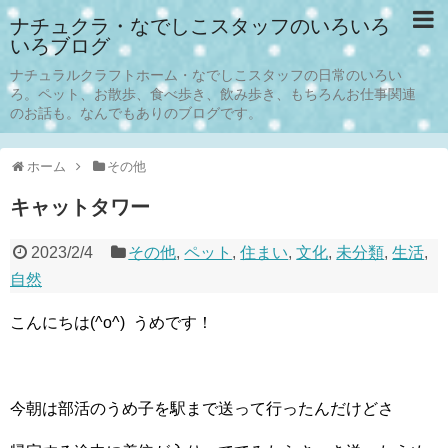
ナチュクラ・なでしこスタッフのいろいろ
いろブログ
ナチュラルクラフトホーム・なでしこスタッフの日常のいろい
ろ。ペット、お散歩、食べ歩き、飲み歩き、もちろんお仕事関連
のお話も。なんでもありのブログです。
ホーム
その他
キャットタワー
2023/2/4
その他
,
ペット
,
住まい
,
文化
,
未分類
,
生活
,
自然
こんにちは(^o^) うめです！
今朝は部活のうめ子を駅まで送って行ったんだけどさ