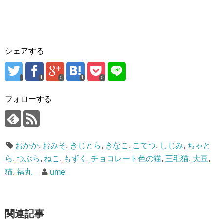
シェアする
0
0
フォローする
おかか
,
おみそ
,
きじとら
,
きなこ
,
こてつ
,
しじみ
,
ちゃと
ら
,
つぶら
,
ねこ
,
もずく
,
チョコレート色の猫
,
三毛猫
,
大豆
,
猫
,
福丸
ume
関連記事