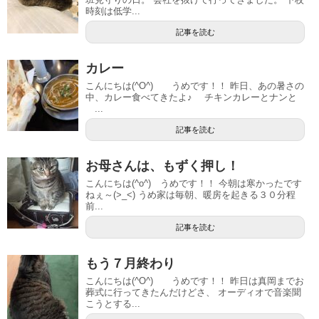
時刻は低学...
記事を読む
カレー
こんにちは(^O^) うめです！！ 昨日、あの暑さの
中、カレー食べてきたよ♪ チキンカレーとナンと
...
記事を読む
お母さんは、もずく押し！
こんにちは(^o^) うめです！！ 今朝は寒かったです
ねぇ～(>_<) うめ家は毎朝、暖房を起きる３０分程
前...
記事を読む
もう７月終わり
こんにちは(^O^) うめです！！ 昨日は真岡までお
葬式に行ってきたんだけどさ、 オーディオで音楽聞
こうとする...