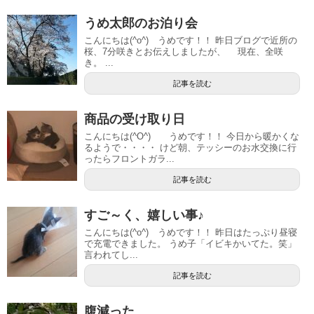
うめ太郎のお泊り会
こんにちは(^o^) うめです！！ 昨日ブログで近所の
桜、7分咲きとお伝えしましたが、 現在、全咲
き。 ...
記事を読む
商品の受け取り日
こんにちは(^O^) うめです！！ 今日から暖かくな
るようで・・・・ けど朝、テッシーのお水交換に行
ったらフロントガラ...
記事を読む
すご～く、嬉しい事♪
こんにちは(^o^) うめです！！ 昨日はたっぷり昼寝
で充電できました。 うめ子「イビキかいてた。笑」
言われてし...
記事を読む
腹減った