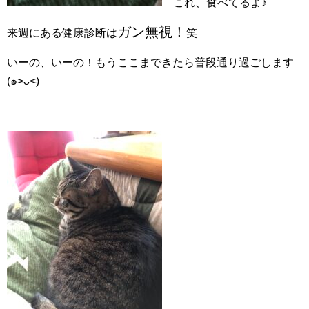
これ、食べてるよ♪
ガン無視！
来週にある健康診断は
笑
いーの、いーの！もうここまできたら普段通り過ごします
(๑˃̵ᴗ˂̵)