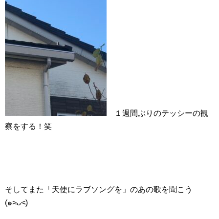
１週間ぶりのテッシーの観
察をする！笑
そしてまた「天使にラブソングを」のあの歌を聞こう
(๑˃̵ᴗ˂̵)