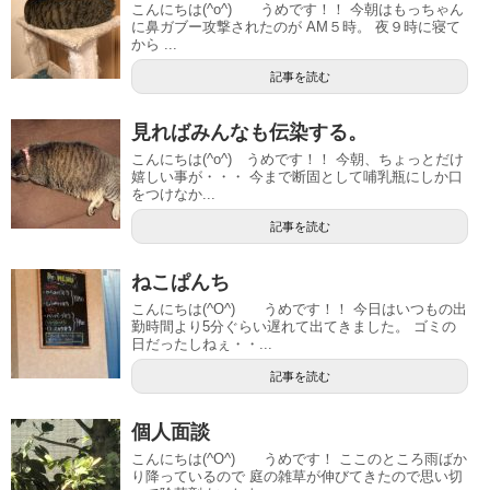
こんにちは(^o^) うめです！！ 今朝はもっちゃん
に鼻ガブー攻撃されたのが AM５時。 夜９時に寝て
から ...
記事を読む
見ればみんなも伝染する。
こんにちは(^o^) うめです！！ 今朝、ちょっとだけ
嬉しい事が・・・ 今まで断固として哺乳瓶にしか口
をつけなか...
記事を読む
ねこぱんち
こんにちは(^O^) うめです！！ 今日はいつもの出
勤時間より5分ぐらい遅れて出てきました。 ゴミの
日だったしねぇ・・...
記事を読む
個人面談
こんにちは(^O^) うめです！ ここのところ雨ばか
り降っているので 庭の雑草が伸びてきたので思い切