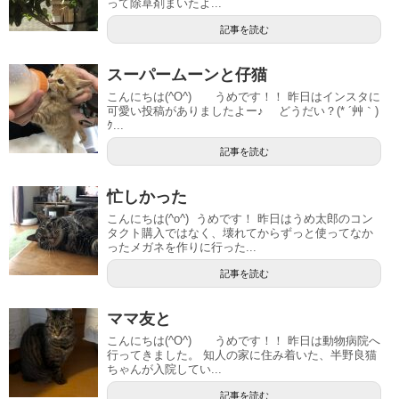
って除草剤まいたよ...
記事を読む
スーパームーンと仔猫
こんにちは(^O^) うめです！！ 昨日はインスタに
可愛い投稿がありましたよー♪ どうだい？(* ´艸｀)
ｸ...
記事を読む
忙しかった
こんにちは(^o^) うめです！ 昨日はうめ太郎のコン
タクト購入ではなく、壊れてからずっと使ってなか
ったメガネを作りに行った...
記事を読む
ママ友と
こんにちは(^O^) うめです！！ 昨日は動物病院へ
行ってきました。 知人の家に住み着いた、半野良猫
ちゃんが入院してい...
記事を読む