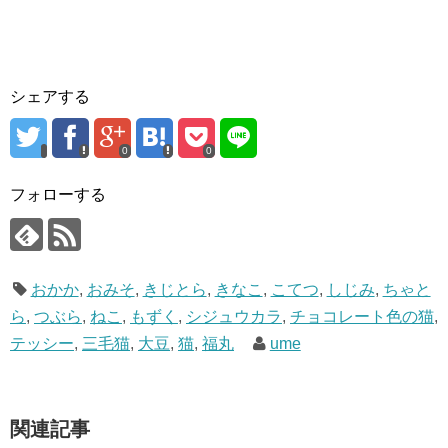
シェアする
0
0
フォローする
おかか
,
おみそ
,
きじとら
,
きなこ
,
こてつ
,
しじみ
,
ちゃと
ら
,
つぶら
,
ねこ
,
もずく
,
シジュウカラ
,
チョコレート色の猫
,
テッシー
,
三毛猫
,
大豆
,
猫
,
福丸
ume
関連記事