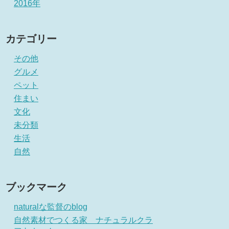
2016年
カテゴリー
その他
グルメ
ペット
住まい
文化
未分類
生活
自然
ブックマーク
naturalな監督のblog
自然素材でつくる家 ナチュラルクラ