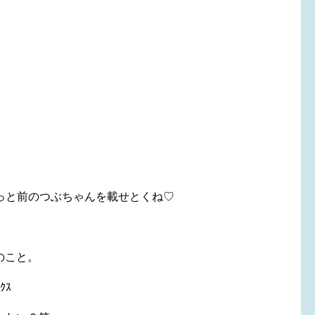
と前のつぶちゃんを載せとくね♡
のこと。
ｸｽ