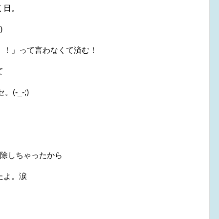
く日。
)
！！」って言わなくて済む！
て
-_-;)
掃除しちゃったから
たよ。涙