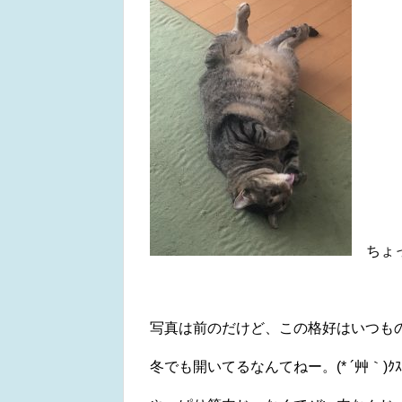
ちょっ
写真は前のだけど、この格好はいつも
冬でも開いてるなんてねー。(* ´艸｀)ｸｽ