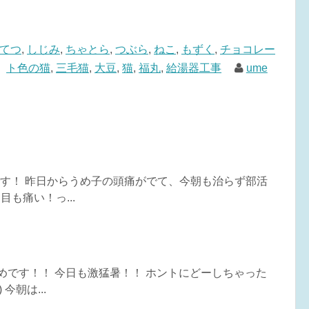
てつ
,
しじみ
,
ちゃとら
,
つぶら
,
ねこ
,
もずく
,
チョコレー
ト色の猫
,
三毛猫
,
大豆
,
猫
,
福丸
,
給湯器工事
ume
うめです！ 昨日からうめ子の頭痛がでて、今朝も治らず部活
目も痛い！っ...
うめです！！ 今日も激猛暑！！ ホントにどーしちゃった
今朝は...