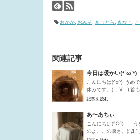
おかか
,
おみそ
,
きじとら
,
きなこ
,
こ
関連記事
今日は暖かい(*´ω`*)
こんにちは(^o^) 
休みです。( ；∀；) 首も
記事を読む
あ〜あちぃ
こんにちは(^O^) 
のよ、この暑さ。(;´Д｀) 