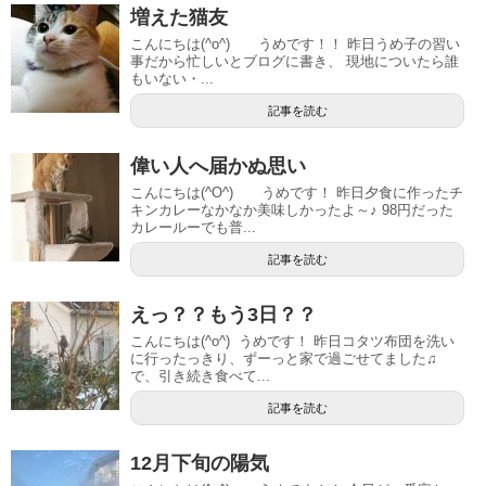
増えた猫友
こんにちは(^o^) うめです！！ 昨日うめ子の習い
事だから忙しいとブログに書き、 現地についたら誰
もいない・...
記事を読む
偉い人へ届かぬ思い
こんにちは(^O^) うめです！ 昨日夕食に作ったチ
キンカレーなかなか美味しかったよ～♪ 98円だった
カレールーでも普...
記事を読む
えっ？？もう3日？？
こんにちは(^o^) うめです！ 昨日コタツ布団を洗い
に行ったっきり、ずーっと家で過ごせてました♫
で、引き続き食べて...
記事を読む
12月下旬の陽気