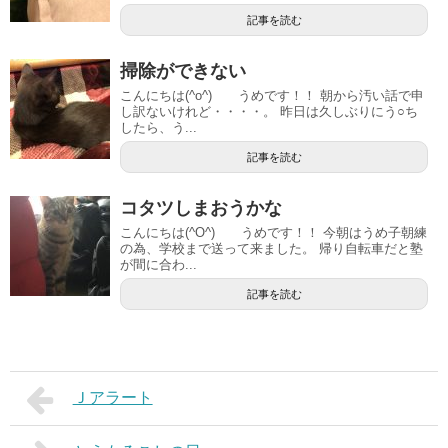
記事を読む
掃除ができない
こんにちは(^o^) うめです！！ 朝から汚い話で申
し訳ないけれど・・・・。 昨日は久しぶりにう○ち
したら、う...
記事を読む
コタツしまおうかな
こんにちは(^O^) うめです！！ 今朝はうめ子朝練
の為、学校まで送って来ました。 帰り自転車だと塾
が間に合わ...
記事を読む
Ｊアラート