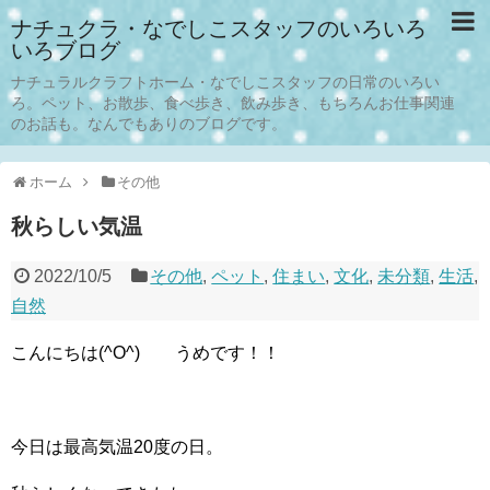
ナチュクラ・なでしこスタッフのいろいろ
いろブログ
ナチュラルクラフトホーム・なでしこスタッフの日常のいろい
ろ。ペット、お散歩、食べ歩き、飲み歩き、もちろんお仕事関連
のお話も。なんでもありのブログです。
ホーム
その他
秋らしい気温
2022/10/5
その他
,
ペット
,
住まい
,
文化
,
未分類
,
生活
,
自然
こんにちは(^O^) うめです！！
今日は最高気温20度の日。