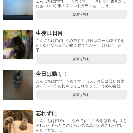
こんにちは(^o^) うめです！！ 今日が一番寒かっ
たぁ～(>_<) 車のフロントガラスも こう。...
記事を読む
生後11日目
こんにちは(^o^) うめです！ 昨日はのーんびりでき
た♪ なぜなら赤子が良く寝てたから。 けれど、赤
子...
記事を読む
今日は動く！
こんにちは(^○^) うめです！ うふ♪ 今日は会社お休
み～(＾ω＾) あれやってこれやって。 うめの会社...
記事を読む
忘れずに
こんにちは(^O^) うめです！！ 今朝は昨日よりも
涼しい♪ ずっとこのぐらいの気温だと過ごしやすい
んだけどな。 ...