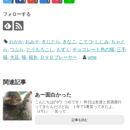
0
0
フォローする
おかか
,
おみそ
,
きじとら
,
きなこ
,
こてつ
,
しじみ
,
ちゃと
ら
,
つぶら
,
とうもろこし
,
もずく
,
チョコレート色の猫
,
三毛
猫
,
大豆
,
猫
,
福丸
,
ＤＶＤプレーヤー
ume
関連記事
あー面白かった
こんにちは(^o^) うめです！ 昨日は友達と居酒屋行
ってきたんだけどね、１年で1番笑ってきたよ。
（≧∇≦） 「笑って...
記事を読む