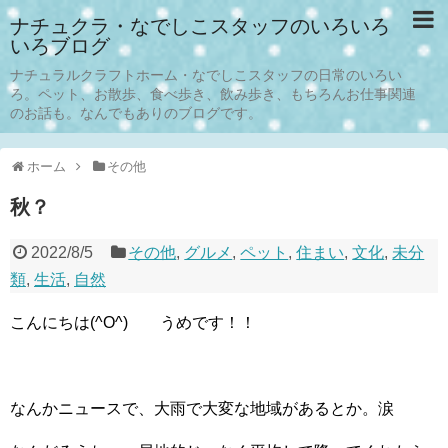
ナチュクラ・なでしこスタッフのいろいろ
いろブログ
ナチュラルクラフトホーム・なでしこスタッフの日常のいろい
ろ。ペット、お散歩、食べ歩き、飲み歩き、もちろんお仕事関連
のお話も。なんでもありのブログです。
ホーム
その他
秋？
2022/8/5
その他
,
グルメ
,
ペット
,
住まい
,
文化
,
未分
類
,
生活
,
自然
こんにちは(^O^) うめです！！
なんかニュースで、大雨で大変な地域があるとか。涙