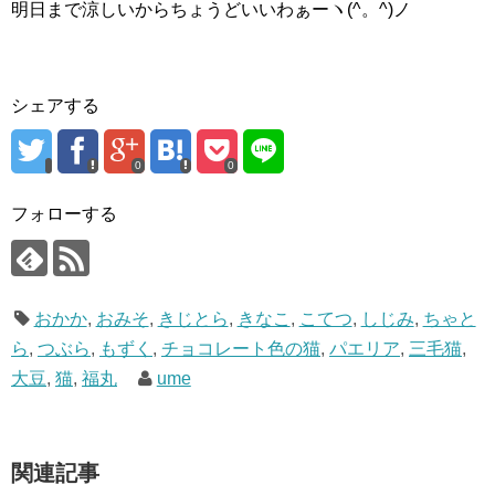
明日まで涼しいからちょうどいいわぁーヽ(^。^)ノ
シェアする
0
0
フォローする
おかか
,
おみそ
,
きじとら
,
きなこ
,
こてつ
,
しじみ
,
ちゃと
ら
,
つぶら
,
もずく
,
チョコレート色の猫
,
パエリア
,
三毛猫
,
大豆
,
猫
,
福丸
ume
関連記事