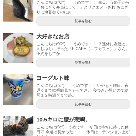
こんにちは(^O^) うめです！！ 先日、うめ子から
「おにぎり弁当にして！」とリクエストされ おにぎ
りに海苔巻くのに封...
記事を読む
大好きなお店
こんにちは(^O^) うめです！！ ３連休に友達と、
久しぶりに行った「F CAFE（エフカフェ）」さん。
予約をしてか...
記事を読む
ヨーグルト味
こんにちは(^o^) うめです！！ いやぁ～昨日、夜
遅くまで歌番組見ちゃってさ、 寝つきが悪いので結
局１２時過ぎまで起...
記事を読む
10.5キロに腰が悲鳴。
こんにちは(^o^) うめです！ 今日は待ちに待った休
日♡ 今週は長かった・・・ 休日は、テンション上が