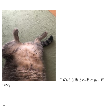
この足も癒されるわぁ。(*
´꒳`*)