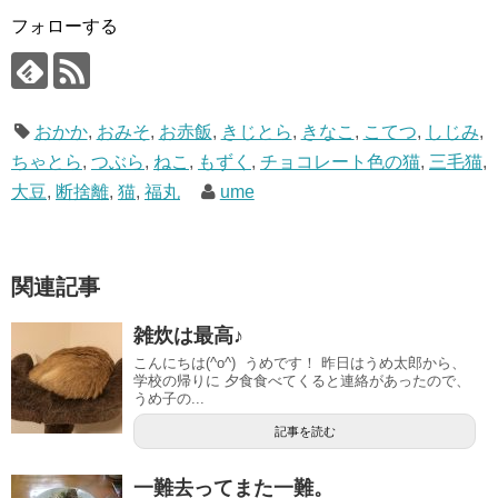
フォローする
おかか
,
おみそ
,
お赤飯
,
きじとら
,
きなこ
,
こてつ
,
しじみ
,
ちゃとら
,
つぶら
,
ねこ
,
もずく
,
チョコレート色の猫
,
三毛猫
,
大豆
,
断捨離
,
猫
,
福丸
ume
関連記事
雑炊は最高♪
こんにちは(^o^) うめです！ 昨日はうめ太郎から、
学校の帰りに 夕食食べてくると連絡があったので、
うめ子の...
記事を読む
一難去ってまた一難。