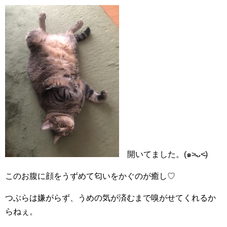
開いてました。(๑˃̵ᴗ˂̵)
このお腹に顔をうずめて匂いをかぐのが癒し♡
つぶらは嫌がらず、うめの気が済むまで嗅がせてくれるか
らねぇ。