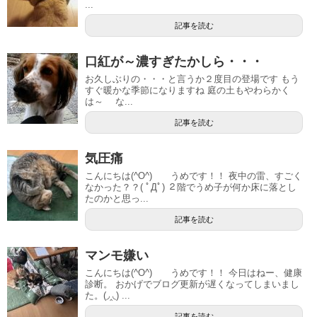
...
記事を読む
口紅が～濃すぎたかしら・・・
お久しぶりの・・・と言うか２度目の登場です もう
すぐ暖かな季節になりますね 庭の土もやわらかく
は～ な...
記事を読む
気圧痛
こんにちは(^O^) うめです！！ 夜中の雷、すごく
なかった？？( ﾟДﾟ) ２階でうめ子が何か床に落とし
たのかと思っ...
記事を読む
マンモ嫌い
こんにちは(^O^) うめです！！ 今日はねー、健康
診断。 おかげでブログ更新が遅くなってしまいまし
た。(◞‸◟) ...
記事を読む