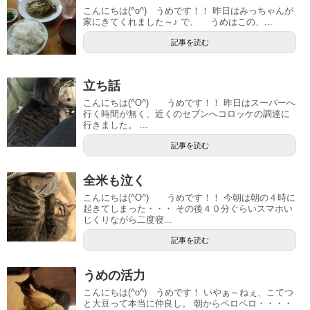
こんにちは(^o^) うめです！！ 昨日はみっちゃんが
家にきてくれました～♪ で、 うめはこの、...
記事を読む
立ち話
こんにちは(^O^) うめです！！ 昨日はスーパーへ
行く時間が無く、近くのセブンへコロッケの調達に
行きました。 ...
記事を読む
全米も泣く
こんにちは(^O^) うめです！！ 今朝は朝の４時に
起きてしまった・・・ その後４０分ぐらいスマホい
じくりながら二度寝...
記事を読む
うめの活力
こんにちは(^o^) うめです！ いやぁ～ねぇ、こてつ
と大豆って本当に仲良し。 朝からペロペロ・・・・