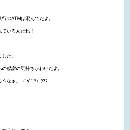
行のATMは混んでたよ。
れているんだね！
ました。
への感謝の気持ちがわいたよ。
なぁ。（´∀｀*）ｳﾌﾌ