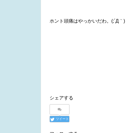
ホント頭痛はやっかいだわ。(;´Д｀)
シェアする
ツイート