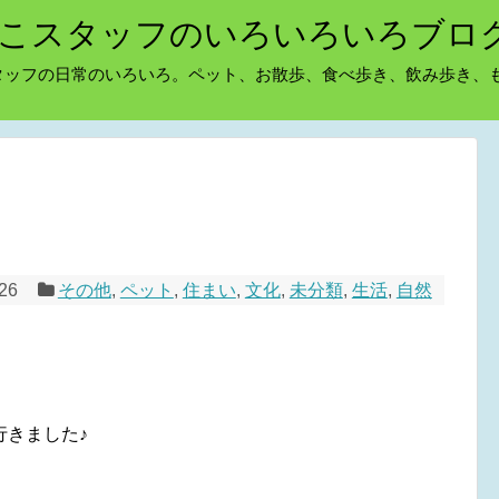
こスタッフのいろいろいろブロ
タッフの日常のいろいろ。ペット、お散歩、食べ歩き、飲み歩き、
/26
その他
,
ペット
,
住まい
,
文化
,
未分類
,
生活
,
自然
行きました♪