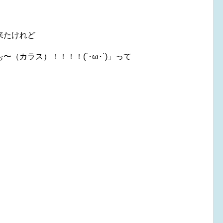
。
来たけれど
（カラス）！！！！(`･ω･´)」って