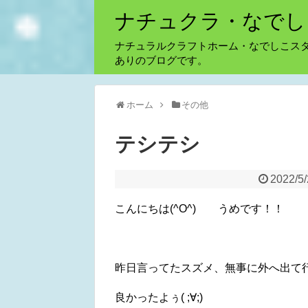
ナチュクラ・なでし
ナチュラルクラフトホーム・なでしこス
ありのブログです。
ホーム
その他
テシテシ
2022/5
こんにちは(^O^) うめです！！
昨日言ってたスズメ、無事に外へ出て
良かったよぅ( ;∀;)