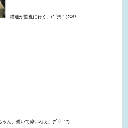
猫達が監視に行く。(* ´艸｀)ｸｽｸｽ
ゃん、働いて偉いねぇ。(*´▽｀*)