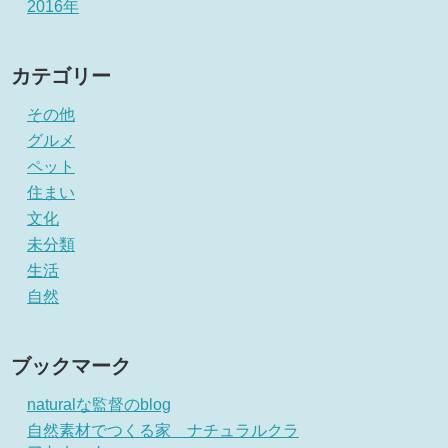
2016年
カテゴリー
その他
グルメ
ペット
住まい
文化
未分類
生活
自然
ブックマーク
naturalな監督のblog
自然素材でつくる家 ナチュラルクラ