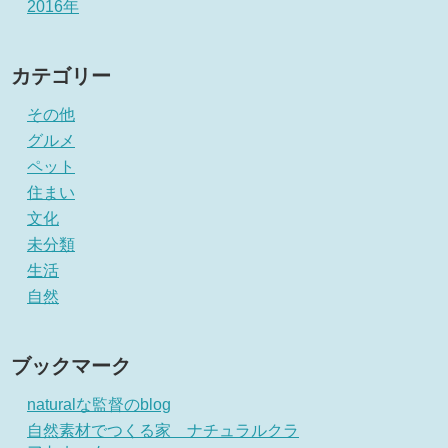
2016年
カテゴリー
その他
グルメ
ペット
住まい
文化
未分類
生活
自然
ブックマーク
naturalな監督のblog
自然素材でつくる家 ナチュラルクラ