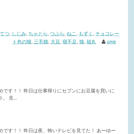
てつ
,
しじみ
,
ちゃとら
,
つぶら
,
ねこ
,
もずく
,
チョコレー
ト色の猫
,
三毛猫
,
大豆
,
寝不足
,
猫
,
福丸
ume
うめです！！ 昨日は仕事帰りにセブンにお豆腐を買いに
 見...
うめです！！ 昨日は夜、怖いテレビを見てた！ あーゆー