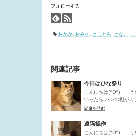
フォローする
おかか
,
おみそ
,
きじとら
,
きなこ
,
こ
関連記事
今日はひな祭り
こんにちは(^O^) 
いったら パンの棚がカラ。
記事を読む
遠隔操作
こんにちは(^O^) 