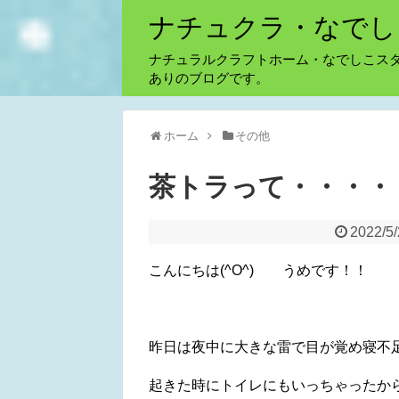
ナチュクラ・なでし
ナチュラルクラフトホーム・なでしこス
ありのブログです。
ホーム
その他
茶トラって・・・・
2022/5
こんにちは(^O^) うめです！！
昨日は夜中に大きな雷で目が覚め寝不足ぅ〜
起きた時にトイレにもいっちゃったか