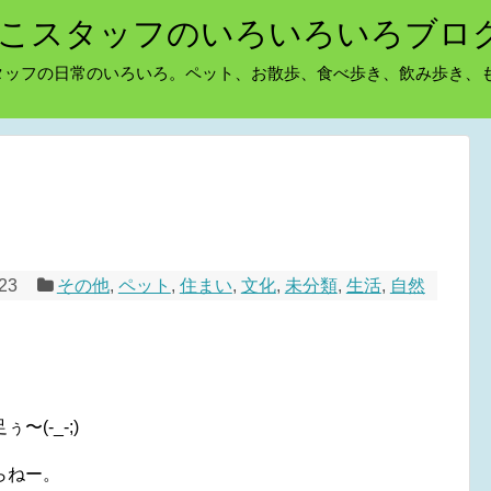
こスタッフのいろいろいろブロ
タッフの日常のいろいろ。ペット、お散歩、食べ歩き、飲み歩き、
/23
その他
,
ペット
,
住まい
,
文化
,
未分類
,
生活
,
自然
(-_-;)
らねー。