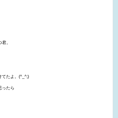
つ君。
よ。(^_^;)
思ったら