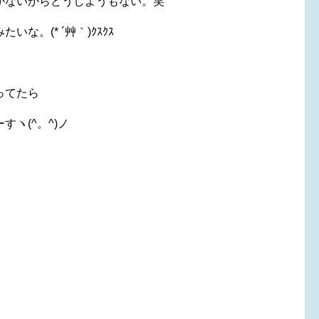
かないからどうしようもない。笑
。(* ´艸｀)ｸｽｸｽ
ってたら
ヽ(^。^)ノ