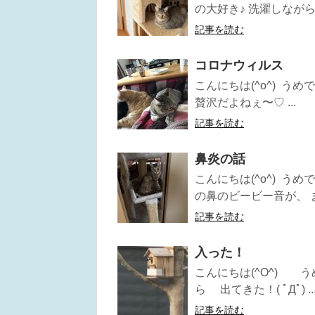
の大好き♪ 洗濯しながら
記事を読む
コロナウィルス
こんにちは(^o^) う
贅沢だよねぇ〜♡ ...
記事を読む
鼻炎の話
こんにちは(^o^) う
の鼻のビービー音が、 ま
記事を読む
入った！
こんにちは(^O^) 
ら 出てきた！( ﾟДﾟ) ..
記事を読む