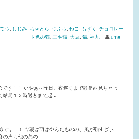
てつ
,
しじみ
,
ちゃとら
,
つぶら
,
ねこ
,
もずく
,
チョコレー
ト色の猫
,
三毛猫
,
大豆
,
猫
,
福丸
ume
うめです！！ いやぁ～昨日、夜遅くまで歌番組見ちゃっ
結局１２時過ぎまで起...
うめです！！ 今朝は雨はやんだものの、風が強すぎぃ
シ彦の声も他の鳥の...