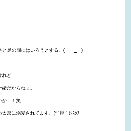
と足の間にはいろうとする。(；一_一)
けれど
一緒だからねぇ。
いか！！笑
に溺愛されてます。(* ´艸｀)ｸｽｸｽ