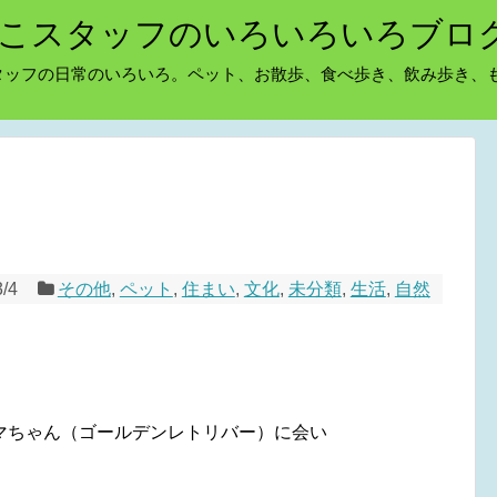
こスタッフのいろいろいろブロ
タッフの日常のいろいろ。ペット、お散歩、食べ歩き、飲み歩き、
3/4
その他
,
ペット
,
住まい
,
文化
,
未分類
,
生活
,
自然
マちゃん（ゴールデンレトリバー）に会い