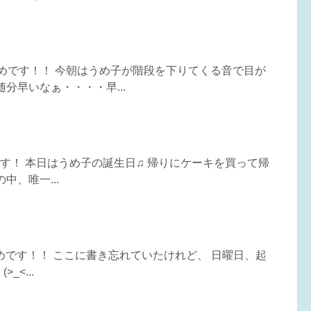
うめです！！ 今朝はうめ子が階段を下りてくる音で目が
分早いなぁ・・・・早...
めです！ 本日はうめ子の誕生日♫ 帰りにケーキを買って帰
中、唯一...
うめです！！ ここに書き忘れていたけれど、 日曜日、起
_<...