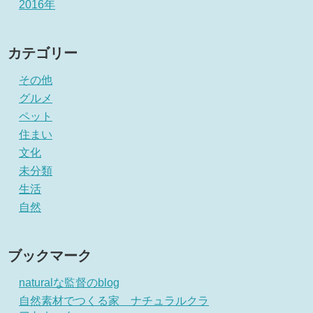
2016年
カテゴリー
その他
グルメ
ペット
住まい
文化
未分類
生活
自然
ブックマーク
naturalな監督のblog
自然素材でつくる家 ナチュラルクラ