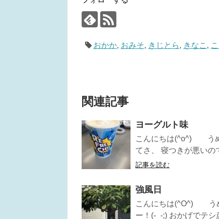
おかか
,
おみそ
,
きじとら
,
きなこ
,
こ
関連記事
ヨーグルト味
こんにちは(^o^) 
てさ、 寝つきが悪いので
記事を読む
強風日
こんにちは(^O^) 
ー！(-_-;) おかげでテ